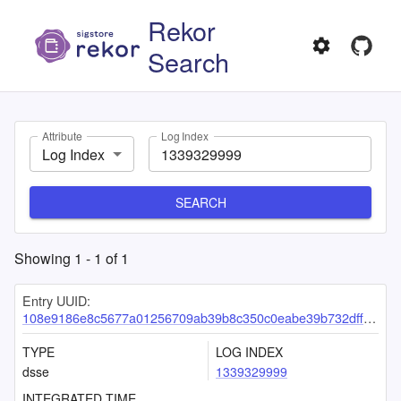
Rekor
Search
Attribute
Log Index
Log Index
SEARCH
Showing
1
-
1
of
1
Entry UUID:
108e9186e8c5677a01256709ab39b8c350c0eabe39b732dffd19d8e13de31f268c821fe653626a26
TYPE
LOG INDEX
dsse
1339329999
INTEGRATED TIME