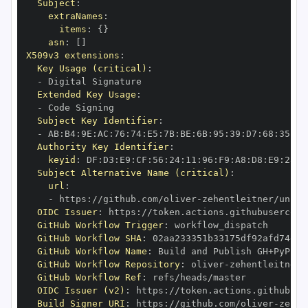
Subject
:
extraNames
:
items
:
{
}
asn
:
[
]
X509v3 extensions
:
Key Usage (critical)
:
-
Extended Key Usage
:
-
Subject Key Identifier
:
-
 AB
:
B4
:
9E
:
AC
:
76
:
74
:
E5
:
7B
:
BE
:
6B
:
95
:
39
:
D7
:
68
:
35
:
94
Authority Key Identifier
:
keyid
:
 DF
:
D3
:
E9
:
CF
:
56
:
24
:
11
:
96
:
F9
:
A8
:
D8
:
E9
:
28
:
5
Subject Alternative Name (critical)
:
url
:
-
 https
:
//github.com/oliver
-
zehentleitner/unico
OIDC Issuer
:
 https
:
GitHub Workflow Trigger
:
GitHub Workflow SHA
:
GitHub Workflow Name
:
GitHub Workflow Repository
:
 oliver
-
zehentleitner/
GitHub Workflow Ref
:
OIDC Issuer (v2)
:
 https
:
Build Signer URI
:
 https
:
//github.com/oliver
-
zehen