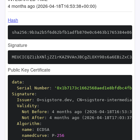
4 months ago (2026-04-18T16:53:38+00:00)
Hash
sha256:9b3a2b5f6d62bfb1adfb870e0c6463b1765384e86574
Signature
MEUCICQZ1ibXNljZZ1rKAZ9VAnJBCgZLOXY98s6a6EBiZxC3AiE
Public Key Certificate
data
:
Serial Number
:
'0x1b7173c1662568aed1e8bfdbc4fb15d
Signature
:
Issuer
:
 O=sigstore.dev
,
 CN=sigstore
-
Validity
:
Not Before
:
 4 months ago (2026
-
04
-
18T16
:
53
:
37+0
Not After
:
 4 months ago (2026
-
04
-
18T17
:
03
:
37+00
Algorithm
:
name
:
namedCurve
:
 P
-
256