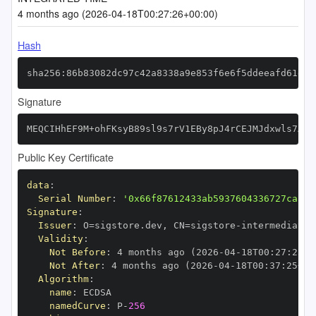
4 months ago (2026-04-18T00:27:26+00:00)
Hash
sha256:86b83082dc97c42a8338a9e853f6e6f5ddeeafd61dad
Signature
MEQCIHhEF9M+ohFKsyB89sl9s7rV1EBy8pJ4rCEJMJdxwls7AiA
Public Key Certificate
data
:
Serial Number
:
'0x66f87612433ab5937604336727caaea
Signature
:
Issuer
:
 O=sigstore.dev
,
 CN=sigstore
-
Validity
:
Not Before
:
 4 months ago (2026
-
04
-
18T00
:
27
:
25+0
Not After
:
 4 months ago (2026
-
04
-
18T00
:
37
:
25+00
Algorithm
:
name
:
namedCurve
:
 P
-
256