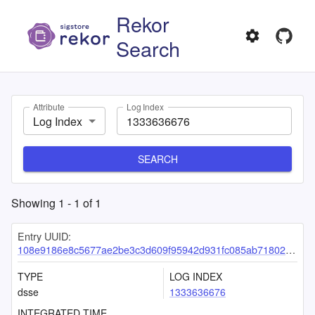
Rekor
Search
Attribute
Log Index
Log Index
SEARCH
Showing
1
-
1
of
1
Entry UUID:
108e9186e8c5677ae2be3c3d609f95942d931fc085ab7180276489354cfcfc9060456c1b0ae93541
TYPE
LOG INDEX
dsse
1333636676
INTEGRATED TIME