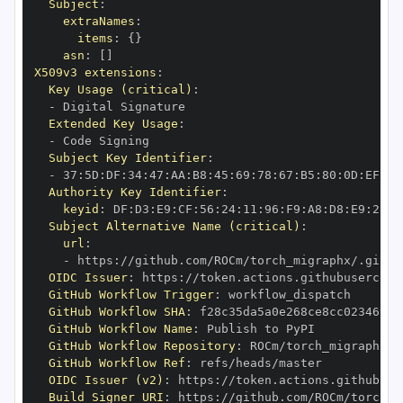
Subject
:
extraNames
:
items
:
{
}
asn
:
[
]
X509v3 extensions
:
Key Usage (critical)
:
-
Extended Key Usage
:
-
Subject Key Identifier
:
-
 37
:
5D
:
DF
:
34
:
47
:
AA
:
B8
:
45
:
69
:
78
:
67
:
B5
:
80
:
0D
:
EF
:
FC
Authority Key Identifier
:
keyid
:
 DF
:
D3
:
E9
:
CF
:
56
:
24
:
11
:
96
:
F9
:
A8
:
D8
:
E9
:
28
:
5
Subject Alternative Name (critical)
:
url
:
-
 https
:
OIDC Issuer
:
 https
:
GitHub Workflow Trigger
:
GitHub Workflow SHA
:
GitHub Workflow Name
:
GitHub Workflow Repository
:
GitHub Workflow Ref
:
OIDC Issuer (v2)
:
 https
:
Build Signer URI
:
 https
: