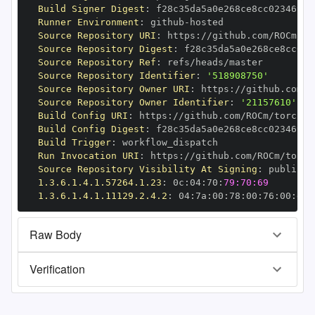
Build Signer Digest
:
Runner Environment
:
 github
-
Source Repository URI
:
 https
:
Source Repository Digest
:
Source Repository Ref
:
Source Repository Identifier
:
'518908750'
Source Repository Owner URI
:
 https
:
Source Repository Owner Identifier
:
'21157610'
Build Config URI
:
 https
:
Build Config Digest
:
Build Trigger
:
Run Invocation URI
:
 https
:
Source Repository Visibility At Signing
:
1.3.6.1.4.1.57264.1.23
:
 0c
:
04
:
70
:
79:70:69
1.3.6.1.4.1.11129.2.4.2
:
 04
:
7a
:
00
:
78
:
00
:
76
:
00
:
dd
:
Raw Body
Verification