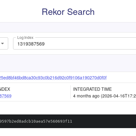
Rekor Search
Log Index
5ed8bf46bd8ca30c93c0b216d92c0f9106a190270d0f0f
NDEX
INTEGRATED TIME
87569
4 months ago (2026-04-16T17:2
9597b2ed8adcb10aea57e560693f11