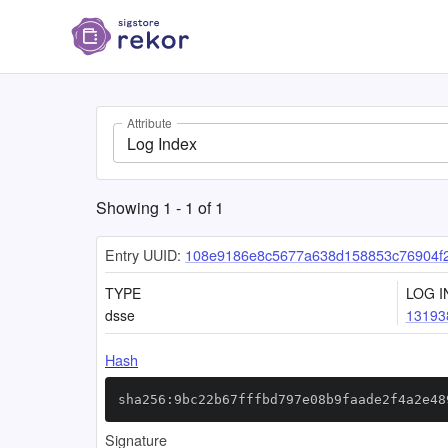
Attribute
Log Index
Showing
1
-
1
of
1
Entry UUID:
108e9186e8c5677a638d158853c76904f2
TYPE
LOG I
dsse
13193
Hash
sha256:9bc22b67fffbd797e08b9faade2f4a2e48
Signature