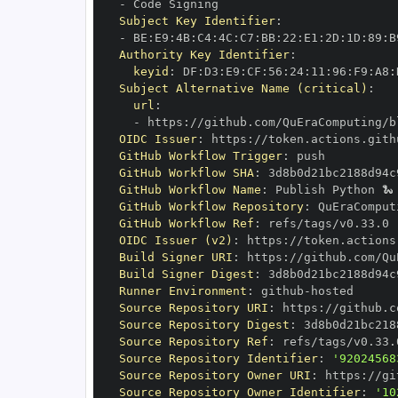
-
Subject Key Identifier
:
-
 BE
:
E9
:
4B
:
C4
:
4C
:
C7
:
BB
:
22
:
E1
:
2D
:
1D
:
89
:
B
Authority Key Identifier
:
keyid
:
 DF
:
D3
:
E9
:
CF
:
56
:
24
:
11
:
96
:
F9
:
A8
:
Subject Alternative Name (critical)
:
url
:
-
 https
:
OIDC Issuer
:
 https
:
GitHub Workflow Trigger
:
GitHub Workflow SHA
:
GitHub Workflow Name
:
GitHub Workflow Repository
:
GitHub Workflow Ref
:
OIDC Issuer (v2)
:
 https
:
Build Signer URI
:
 https
:
Build Signer Digest
:
Runner Environment
:
 github
-
Source Repository URI
:
 https
:
Source Repository Digest
:
Source Repository Ref
:
Source Repository Identifier
:
'92024568
Source Repository Owner URI
:
 https
:
Source Repository Owner Identifier
:
'10