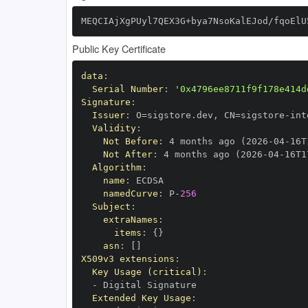
MEQCIAjXgPUyl7QEX3G+bya7NsoKalEJod/fqoElU
Public Key Certificate
data
:
Serial Number
:
'0x4796ee8711f9f178e414d
Signature
:
Issuer
:
 O=sigstore.dev
,
 CN=sigstore
-
Validity
:
Not Before
:
 4 months ago (2026
-
04
-
16T
Not After
:
 4 months ago (2026
-
04
-
16T1
Algorithm
:
name
:
namedCurve
:
 P
-
256
Subject
:
extraNames
:
items
:
{
}
asn
:
[
]
X509v3 extensions
:
Key Usage (critical)
:
-
Extended Key Usage
: