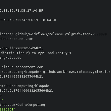
9
:
88
:
B9
:
F1
:
DB
:
27
:
A0
:
D8
:
E9
:
28
:
55
:
A2
:
C6
:
2E
:
18
:
64
:
3'
2835961'