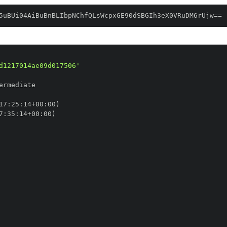
5uBUi04AiBuBnBLIbpNChfQLsWcpxGE90dSBGIh3eX0VRuDM6rUjw==
d1217014ae09d017506'
17
:
25
:
14+00
:
7
:
35
:
14+00
: