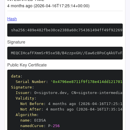
4 months ago (2026-04-16T17:25:14+00:00)
Hash
sha256:489e482fbe30ce2388a60c754361494ff49f92269bfe
Signature
MEQCIHcafFXmmSrR5se5B/B4zzpxGH//Eaw6z8PoCqAkUTvFAiB
Public Key Certificate
data
:
Serial Number
:
'0x4796ee8711f9f178e414dd1217014ae
Signature
:
Issuer
:
 O=sigstore.dev
,
 CN=sigstore
-
Validity
:
Not Before
:
 4 months ago (2026
-
04
-
16T17
:
25
:
14+0
Not After
:
 4 months ago (2026
-
04
-
16T17
:
35
:
14+00
Algorithm
:
name
:
namedCurve
:
 P
-
256