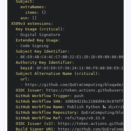
Subject
:
extraNames
:
items
:
{
}
asn
:
[
]
X509v3 extensions
:
Key Usage (critical)
:
-
Extended Key Usage
:
-
Subject Key Identifier
:
-
 BE
:
E9
:
4B
:
C4
:
4C
:
C7
:
BB
:
22
:
E1
:
2D
:
1D
:
89
:
B9
:
88
:
B9
:
F1
Authority Key Identifier
:
keyid
:
 DF
:
D3
:
E9
:
CF
:
56
:
24
:
11
:
96
:
F9
:
A8
:
D8
:
E9
:
28
:
5
Subject Alternative Name (critical)
:
url
:
-
 https
:
OIDC Issuer
:
 https
:
GitHub Workflow Trigger
:
GitHub Workflow SHA
:
GitHub Workflow Name
:
GitHub Workflow Repository
:
GitHub Workflow Ref
:
OIDC Issuer (v2)
:
 https
:
Build Signer URI
:
 https
: