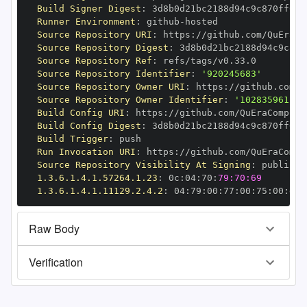
Build Signer Digest
:
Runner Environment
:
 github
-
Source Repository URI
:
 https
:
Source Repository Digest
:
Source Repository Ref
:
Source Repository Identifier
:
'920245683'
Source Repository Owner URI
:
 https
:
Source Repository Owner Identifier
:
'102835961'
Build Config URI
:
 https
:
Build Config Digest
:
Build Trigger
:
Run Invocation URI
:
 https
:
Source Repository Visibility At Signing
:
1.3.6.1.4.1.57264.1.23
:
 0c
:
04
:
70
:
79:70:69
1.3.6.1.4.1.11129.2.4.2
:
 04
:
79
:
00
:
77
:
00
:
75
:
00
:
dd
:
Raw Body
Verification