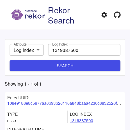
Rekor
Search
Attribute
Log Index
Log Index
SEARCH
Showing
1
-
1
of
1
Entry UUID:
108e9186e8c5677aa0b93b26110a848baaa4230c6832520f966ec95936ee2f70440640e86caa68db
TYPE
LOG INDEX
dsse
1319387500
INTEGRATED TIME