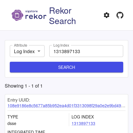
Rekor
Search
Attribute
Log Index
Log Index
SEARCH
Showing
1
-
1
of
1
Entry UUID:
108e9186e8c5677a85b952ea4d01f3313098f29a0e2e9bd4923cc8a8f64c3468b17012d93eb51f16
TYPE
LOG INDEX
dsse
1313897133
INTEGRATED TIME