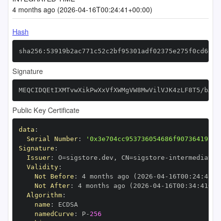
4 months ago (2026-04-16T00:24:41+00:00)
Hash
sha256:53919b2ac771c52c2bf95301adf02375e275f0cd6ef5
Signature
MEQCIDQEtIXMTvwXikPwXxVfXWMgVW8MwVilVJK4zLF8T5/bAiB
Public Key Certificate
data
:
Serial Number
:
'0x3e704cc953736054686f9073641911f
Signature
:
Issuer
:
 O=sigstore.dev
,
 CN=sigstore
-
Validity
:
Not Before
:
 4 months ago (2026
-
04
-
16T00
:
24
:
41+0
Not After
:
 4 months ago (2026
-
04
-
16T00
:
34
:
41+00
Algorithm
:
name
:
namedCurve
:
 P
-
256