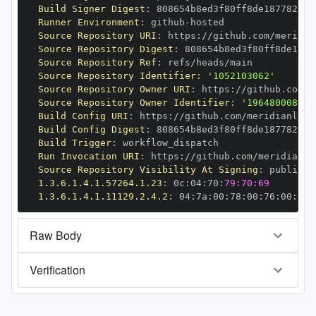
Build Signer Digest
:
Runner Environment
:
 github
-
Source Repository URI
:
 https
:
//github.com/meridia
Source Repository Digest
:
Source Repository Ref
:
Source Repository Identifier
:
'1052103062'
Source Repository Owner URI
:
 https
:
//github.com/m
Source Repository Owner Identifier
:
'196480008'
Build Config URI
:
 https
:
//github.com/meridianlabs
Build Config Digest
:
Build Trigger
:
Run Invocation URI
:
 https
:
//github.com/meridianla
Source Repository Visibility At Signing
:
1.3.6.1.4.1.57264.1.23
:
 0c
:
04
:
70
:
79:70:69
1.3.6.1.4.1.11129.2.4.2
:
 04
:
7a
:
00
:
78
:
00
:
76
:
00
:
dd
:
Raw Body
Verification