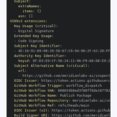
Subject
:
extraNames
:
items
:
{
}
asn
:
[
]
X509v3 extensions
:
Key Usage (critical)
:
-
Extended Key Usage
:
-
Subject Key Identifier
:
-
 4E
:
10
:
91
:
69
:
98
:
39
:
5D
:
67
:
C9
:
94
:
90
:
2F
:
62
:
2D
:
FF
:
30
Authority Key Identifier
:
keyid
:
 DF
:
D3
:
E9
:
CF
:
56
:
24
:
11
:
96
:
F9
:
A8
:
D8
:
E9
:
28
:
5
Subject Alternative Name (critical)
:
url
:
-
 https
:
//github.com/meridianlabs
-
OIDC Issuer
:
 https
:
GitHub Workflow Trigger
:
GitHub Workflow SHA
:
GitHub Workflow Name
:
GitHub Workflow Repository
:
 meridianlabs
-
GitHub Workflow Ref
:
OIDC Issuer (v2)
:
 https
:
Build Signer URI
:
 https
:
//github.com/meridianlabs