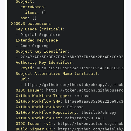
Subject
:
extraNames
:
items
:
{
}
asn
:
[
]
X509v3 extensions
:
Key Usage (critical)
:
-
Extended Key Usage
:
-
Subject Key Identifier
:
-
 2C
:
47
:
AF
:
5F
:
BE
:
7F
:
A1
:
6D
:
D7
:
ED
:
50
:
2B
:
4E
:
CC
:
D2
:
7F
Authority Key Identifier
:
keyid
:
 DF
:
D3
:
E9
:
CF
:
56
:
24
:
11
:
96
:
F9
:
A8
:
D8
:
E9
:
28
:
5
Subject Alternative Name (critical)
:
url
:
-
 https
:
OIDC Issuer
:
 https
:
GitHub Workflow Trigger
:
GitHub Workflow SHA
:
GitHub Workflow Name
:
GitHub Workflow Repository
:
GitHub Workflow Ref
:
OIDC Issuer (v2)
:
 https
:
Build Signer URI
:
 https
: