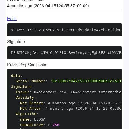
4 months ago (2026-04-15T20:55:37+00:00)
Hash
sha256:167f02185e07f59ff3cc0ed90dadf847eb8cffd805bb
Signature
MEUCIQCkjYAuzX1Wm6LDYElQsRV+1vnyxtgEghSFSzcLW//RvwI
Public Key Certificate
data
:
Serial Number
:
'0x120a7c042e53335000d08a1e7a11103
Signature
:
Issuer
:
 O=sigstore.dev
,
 CN=sigstore
-
Validity
:
Not Before
:
 4 months ago (2026
-
04
-
15T20
:
55
:
36+0
Not After
:
 4 months ago (2026
-
04
-
15T21
:
05
:
36+00
Algorithm
:
name
:
namedCurve
:
 P
-
256