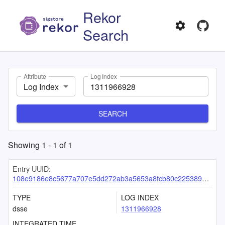
Rekor
Search
Attribute
Log Index
Log Index
SEARCH
Showing
1
-
1
of
1
Entry UUID:
108e9186e8c5677a707e5dd272ab3a5653a8fcb80c225389ebfa603e2493238af024020efef01d43
TYPE
LOG INDEX
dsse
1311966928
INTEGRATED TIME