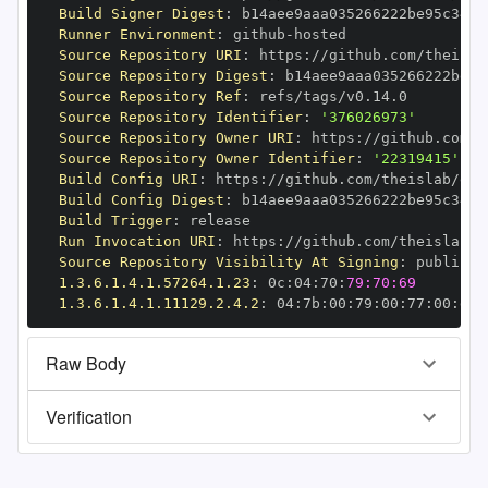
Build Signer Digest
:
Runner Environment
:
 github
-
Source Repository URI
:
 https
:
Source Repository Digest
:
Source Repository Ref
:
Source Repository Identifier
:
'376026973'
Source Repository Owner URI
:
 https
:
Source Repository Owner Identifier
:
'22319415'
Build Config URI
:
 https
:
Build Config Digest
:
Build Trigger
:
Run Invocation URI
:
 https
:
Source Repository Visibility At Signing
:
1.3.6.1.4.1.57264.1.23
:
 0c
:
04
:
70
:
79:70:69
1.3.6.1.4.1.11129.2.4.2
:
 04
:
7b
:
00
:
79
:
00
:
77
:
00
:
dd
:
Raw Body
Verification