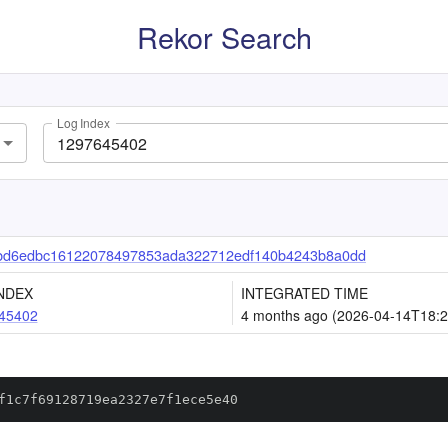
Rekor Search
Log Index
bd6edbc16122078497853ada322712edf140b4243b8a0dd
NDEX
INTEGRATED TIME
45402
4 months ago (2026-04-14T18:2
f1c7f69128719ea2327e7f1ece5e40