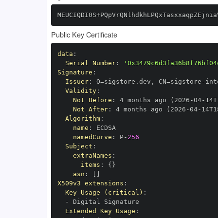
MEUCIQDI0S+PQpVrQNlhdkhLPQxTasxxaqpZEjnia
Public Key Certificate
data
:
Serial Number
:
'0x3479c6d3fa36b8f76bf04
Signature
:
Issuer
:
 O=sigstore.dev
,
 CN=sigstore
-
Validity
:
Not Before
:
 4 months ago (2026
-
04
-
14T
Not After
:
 4 months ago (2026
-
04
-
14T1
Algorithm
:
name
:
namedCurve
:
 P
-
256
Subject
:
extraNames
:
items
:
{
}
asn
:
[
]
X509v3 extensions
:
Key Usage (critical)
:
-
Extended Key Usage
: