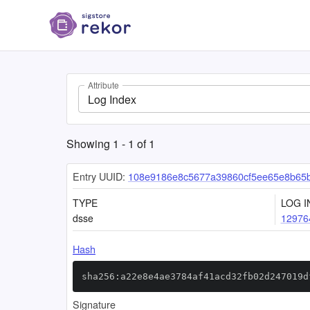
Attribute
Log Index
Showing
1
-
1
of
1
Entry UUID:
108e9186e8c5677a39860cf5ee65e8b65
TYPE
LOG I
dsse
12976
Hash
sha256:a22e8e4ae3784af41acd32fb02d247019d
Signature