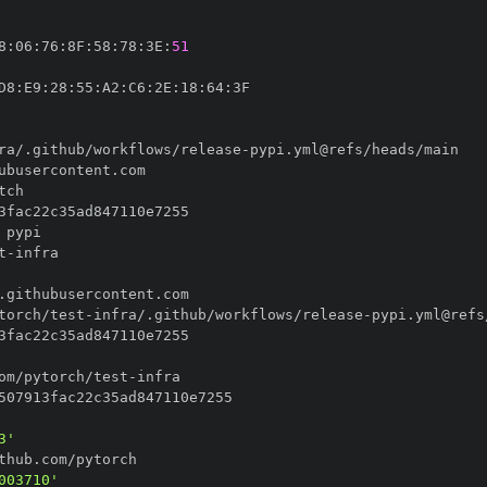
8
:
06
:
76
:
8F
:
58
:
78
:
3E
:
51
D8
:
E9
:
28
:
55
:
A2
:
C6
:
2E
:
18
:
64
:
ra/.github/workflows/release
-
t
-
torch/test
-
infra/.github/workflows/release
-
om/pytorch/test
-
3'
003710'