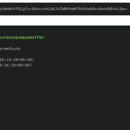
VvMoNVVfQIgfvc8G4scnhLbE2VIWNYHaM7h0tDeOdxsKmtd6kVvLDw=
e37d2e58368a984ff95'
18
:
24
:
20+00
:
8
:
34
:
20+00
: