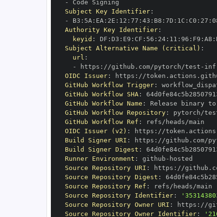
-
Subject Key Identifier
:
-
 B3
:
5A
:
EA
:
2E
:
12
:
77
:
43
:
B8
:
7D
:
1C
:
C0
:
27
:
0
Authority Key Identifier
:
keyid
:
 DF
:
D3
:
E9
:
CF
:
56
:
24
:
11
:
96
:
F9
:
A8
:
Subject Alternative Name (critical)
:
url
:
-
 https
:
//github.com/pytorch/test
-
inf
OIDC Issuer
:
 https
:
GitHub Workflow Trigger
:
GitHub Workflow SHA
:
GitHub Workflow Name
:
GitHub Workflow Repository
:
 pytorch/tes
GitHub Workflow Ref
:
OIDC Issuer (v2)
:
 https
:
Build Signer URI
:
 https
:
//github.com/py
Build Signer Digest
:
Runner Environment
:
 github
-
Source Repository URI
:
 https
:
//github.c
Source Repository Digest
:
Source Repository Ref
:
Source Repository Identifier
:
'35314380
Source Repository Owner URI
:
 https
:
Source Repository Owner Identifier
:
'21