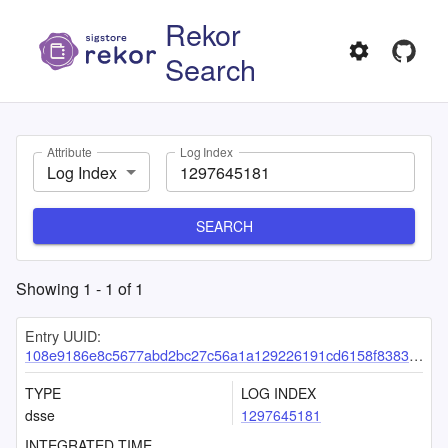
Rekor
Search
Attribute
Log Index
Log Index
SEARCH
Showing
1
-
1
of
1
Entry UUID:
108e9186e8c5677abd2bc27c56a1a129226191cd6158f8383a2588895e6891542d400c22f6e4ab24
TYPE
LOG INDEX
dsse
1297645181
INTEGRATED TIME