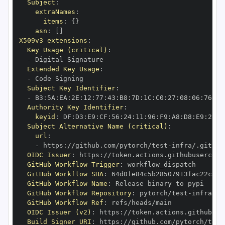
Subject
:
extraNames
:
items
:
{
}
asn
:
[
]
X509v3 extensions
:
Key Usage (critical)
:
-
Extended Key Usage
:
-
Subject Key Identifier
:
-
 B3
:
5A
:
EA
:
2E
:
12
:
77
:
43
:
B8
:
7D
:
1C
:
C0
:
27
:
08
:
06
:
76
:
8F
Authority Key Identifier
:
keyid
:
 DF
:
D3
:
E9
:
CF
:
56
:
24
:
11
:
96
:
F9
:
A8
:
D8
:
E9
:
28
:
5
Subject Alternative Name (critical)
:
url
:
-
 https
:
//github.com/pytorch/test
-
infra/.github
OIDC Issuer
:
 https
:
GitHub Workflow Trigger
:
GitHub Workflow SHA
:
GitHub Workflow Name
:
GitHub Workflow Repository
:
 pytorch/test
-
GitHub Workflow Ref
:
OIDC Issuer (v2)
:
 https
:
Build Signer URI
:
 https
:
//github.com/pytorch/test