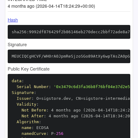
4 months ago (2026-04-14T18:24:29+00:00)
Hash
sha256:9992df876429f2b86146eb270decc2bbf72ade8a7c3c
Signature
MEUCIQCgHCVF/WH0rA0JpmReSjzoSGo89AtXy6wpTAsZA0pG2wI
Public Key Certificate
data
:
Serial Number
:
'0x3479c6d3fa36b8f76bf04e37d2e5836
Signature
:
Issuer
:
 O=sigstore.dev
,
 CN=sigstore
-
Validity
:
Not Before
:
 4 months ago (2026
-
04
-
14T18
:
24
:
20+0
Not After
:
 4 months ago (2026
-
04
-
14T18
:
34
:
20+00
Algorithm
:
name
:
namedCurve
:
 P
-
256