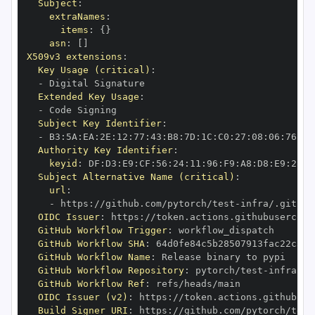
Subject
:
extraNames
:
items
:
{
}
asn
:
[
]
X509v3 extensions
:
Key Usage (critical)
:
-
Extended Key Usage
:
-
Subject Key Identifier
:
-
 B3
:
5A
:
EA
:
2E
:
12
:
77
:
43
:
B8
:
7D
:
1C
:
C0
:
27
:
08
:
06
:
76
:
8F
Authority Key Identifier
:
keyid
:
 DF
:
D3
:
E9
:
CF
:
56
:
24
:
11
:
96
:
F9
:
A8
:
D8
:
E9
:
28
:
5
Subject Alternative Name (critical)
:
url
:
-
 https
:
//github.com/pytorch/test
-
infra/.github
OIDC Issuer
:
 https
:
GitHub Workflow Trigger
:
GitHub Workflow SHA
:
GitHub Workflow Name
:
GitHub Workflow Repository
:
 pytorch/test
-
GitHub Workflow Ref
:
OIDC Issuer (v2)
:
 https
:
Build Signer URI
:
 https
:
//github.com/pytorch/test