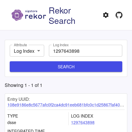
Rekor
Search
Attribute
Log Index
Log Index
SEARCH
Showing
1
-
1
of
1
Entry UUID:
108e9186e8c5677afc0f2ca4dc91eeb681bfc0c1d25867faf408664c344d535945d241cc4de1defe
TYPE
LOG INDEX
dsse
1297643898
INTEGRATED TIME