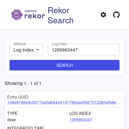
Rekor
Search
Attribute
Log Index
Log Index
SEARCH
Showing
1
-
1
of
1
Entry UUID:
108e9186e8c5677aa5d644e91d1786ea439270122b04f68e5346db767559a6a5278e4af83412f5ea
TYPE
LOG INDEX
dsse
1295863447
INTEGRATED TIME