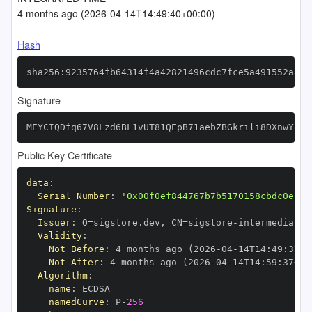
4 months ago (2026-04-14T14:49:40+00:00)
Hash
sha256:9235764fb64314f4a42821496cdc7fce5a491552a804
Signature
MEYCIQDfq67V8Lzd6BL1vUT81QEpB71aebZBGkrili8DXnwYpwI
Public Key Certificate
data
:
Serial Number
:
'0x00f0ef844767b7b5170158cbdc0e5fd
Signature
:
Issuer
:
 O=sigstore.dev
,
 CN=sigstore
-
Validity
:
Not Before
:
 4 months ago (2026
-
04
-
14T14
:
49
:
37+0
Not After
:
 4 months ago (2026
-
04
-
14T14
:
59
:
37+00
Algorithm
:
name
:
namedCurve
:
 P
-
256