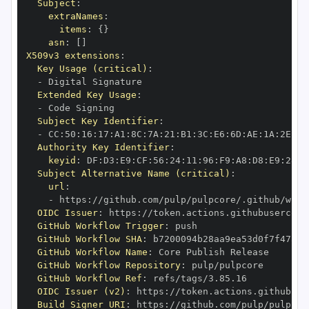
Subject
:
extraNames
:
items
:
{
}
asn
:
[
]
X509v3 extensions
:
Key Usage (critical)
:
-
Extended Key Usage
:
-
Subject Key Identifier
:
-
 CC
:
50
:
16
:
17
:
A1
:
8C
:
7A
:
21
:
B1
:
3C
:
E6
:
6D
:
AE
:
1A
:
2E
:
CE
Authority Key Identifier
:
keyid
:
 DF
:
D3
:
E9
:
CF
:
56
:
24
:
11
:
96
:
F9
:
A8
:
D8
:
E9
:
28
:
5
Subject Alternative Name (critical)
:
url
:
-
 https
:
OIDC Issuer
:
 https
:
GitHub Workflow Trigger
:
GitHub Workflow SHA
:
GitHub Workflow Name
:
GitHub Workflow Repository
:
GitHub Workflow Ref
:
OIDC Issuer (v2)
:
 https
:
Build Signer URI
:
 https
: