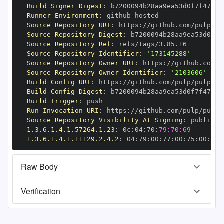
Build Signer Digest
:
Runner Environment
:
 github
-
Source Repository URI
:
 https
:
Source Repository Digest
:
Source Repository Ref
:
Source Repository Identifier
:
'173145288'
Source Repository Owner URI
:
 https
:
Source Repository Owner Identifier
:
'2103606'
Build Config URI
:
 https
:
Build Config Digest
:
Build Trigger
:
Run Invocation URI
:
 https
:
Source Repository Visibility At Signing
:
1.3.6.1.4.1.57264.1.23
:
 0c
:
04
:
70
:
79:70:69
1.3.6.1.4.1.11129.2.4.2
:
 04
:
79
:
00
:
77
:
00
:
75
:
00
:
dd
:
Raw Body
Verification