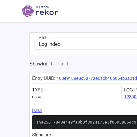
Attribute
Log Index
Showing
1
-
1
of
1
Entry UUID:
108e9186e8c5677ae01db10b054b3ab1d
TYPE
LOG I
dsse
12850
Hash
sha256:7848e449f10b8f8924173e3f06958864c9
Signature