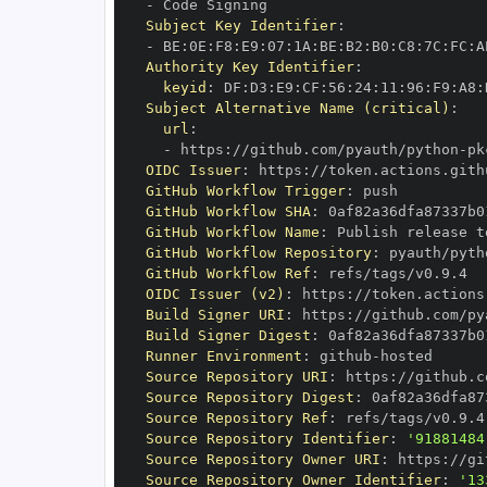
-
Subject Key Identifier
:
-
 BE
:
0E
:
F8
:
E9
:
07
:
1A
:
BE
:
B2
:
B0
:
C8
:
7C
:
FC
:
A
Authority Key Identifier
:
keyid
:
 DF
:
D3
:
E9
:
CF
:
56
:
24
:
11
:
96
:
F9
:
A8
:
Subject Alternative Name (critical)
:
url
:
-
 https
:
//github.com/pyauth/python
-
OIDC Issuer
:
 https
:
GitHub Workflow Trigger
:
GitHub Workflow SHA
:
GitHub Workflow Name
:
GitHub Workflow Repository
:
 pyauth/pyth
GitHub Workflow Ref
:
OIDC Issuer (v2)
:
 https
:
Build Signer URI
:
 https
:
//github.com/py
Build Signer Digest
:
Runner Environment
:
 github
-
Source Repository URI
:
 https
:
//github.c
Source Repository Digest
:
Source Repository Ref
:
Source Repository Identifier
:
'91881484
Source Repository Owner URI
:
 https
:
Source Repository Owner Identifier
:
'13