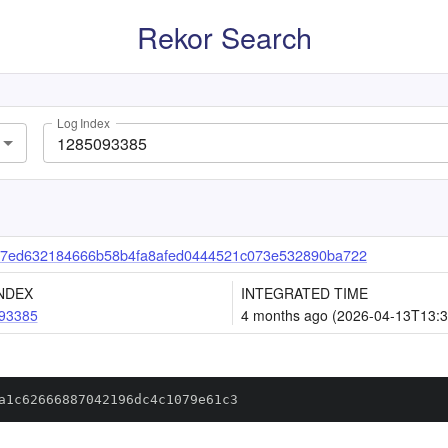
Rekor Search
Log Index
7ed632184666b58b4fa8afed0444521c073e532890ba722
NDEX
INTEGRATED TIME
93385
4 months ago (2026-04-13T13:3
a1c62666887042196dc4c1079e61c3