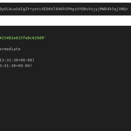
ByGCAcwSAIgZYryotcXEb6Xl846h5PHgzUYDBvVxjyjMWD4k5qjXNQ=
415481e615fe8c629d9'
13
:
31
:
30+00
:
3
:
41
:
30+00
: