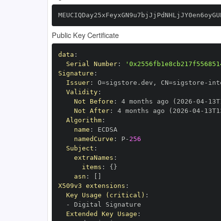
MEUCIQDay25xFeyxGN9u7bjJjPdNHLjJY0en6oyGU
Public Key Certificate
data
:
Serial Number
:
'0x2556fb1e8cb217f556851
Signature
:
Issuer
:
 O=sigstore.dev
,
 CN=sigstore
-
Validity
:
Not Before
:
 4 months ago (2026
-
04
-
13T
Not After
:
 4 months ago (2026
-
04
-
13T1
Algorithm
:
name
:
namedCurve
:
 P
-
256
Subject
:
extraNames
:
items
:
{
}
asn
:
[
]
X509v3 extensions
:
Key Usage (critical)
:
-
Extended Key Usage
: