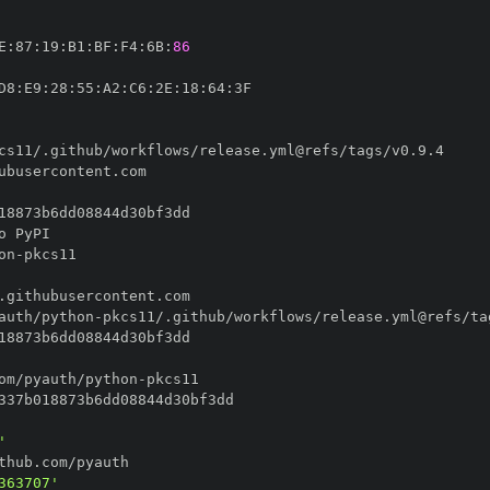
E
:
87
:
19
:
B1
:
BF
:
F4
:
6B
:
86
D8
:
E9
:
28
:
55
:
A2
:
C6
:
2E
:
18
:
64
:
on
-
auth/python
-
om/pyauth/python
-
'
363707'