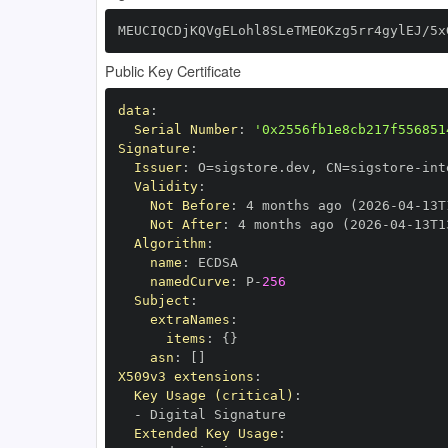
MEUCIQCDjKQVgELohl8SLeTMEOKzg5rr4gylEJ/5x
Public Key Certificate
data
:
Serial Number
:
'0x2556fb1e8cb217f556851
Signature
:
Issuer
:
 O=sigstore.dev
,
 CN=sigstore
-
Validity
:
Not Before
:
 4 months ago (2026
-
04
-
13T
Not After
:
 4 months ago (2026
-
04
-
13T1
Algorithm
:
name
:
namedCurve
:
 P
-
256
Subject
:
extraNames
:
items
:
{
}
asn
:
[
]
X509v3 extensions
:
Key Usage (critical)
:
-
Extended Key Usage
: