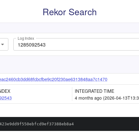
Rekor Search
Log Index
eac2460cb3dd68fcbcfbe9c20f230ae6313848aa7c1470
NDEX
INTEGRATED TIME
92543
4 months ago (2026-04-13T13:3
423e9dd9f550ebfcd9ef37388eb8a4