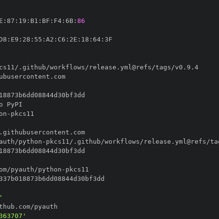
E
:
87
:
19
:
B1
:
BF
:
F4
:
6B
:
86
D8
:
E9
:
28
:
55
:
A2
:
C6
:
2E
:
18
:
64
:
on
-
auth/python
-
om/pyauth/python
-
'
363707'