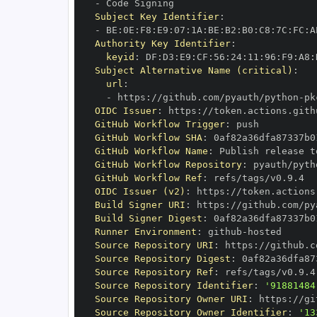
-
Subject Key Identifier
:
-
 BE
:
0E
:
F8
:
E9
:
07
:
1A
:
BE
:
B2
:
B0
:
C8
:
7C
:
FC
:
A
Authority Key Identifier
:
keyid
:
 DF
:
D3
:
E9
:
CF
:
56
:
24
:
11
:
96
:
F9
:
A8
:
Subject Alternative Name (critical)
:
url
:
-
 https
:
//github.com/pyauth/python
-
OIDC Issuer
:
 https
:
GitHub Workflow Trigger
:
GitHub Workflow SHA
:
GitHub Workflow Name
:
GitHub Workflow Repository
:
 pyauth/pyth
GitHub Workflow Ref
:
OIDC Issuer (v2)
:
 https
:
Build Signer URI
:
 https
:
//github.com/py
Build Signer Digest
:
Runner Environment
:
 github
-
Source Repository URI
:
 https
:
//github.c
Source Repository Digest
:
Source Repository Ref
:
Source Repository Identifier
:
'91881484
Source Repository Owner URI
:
 https
:
Source Repository Owner Identifier
:
'13