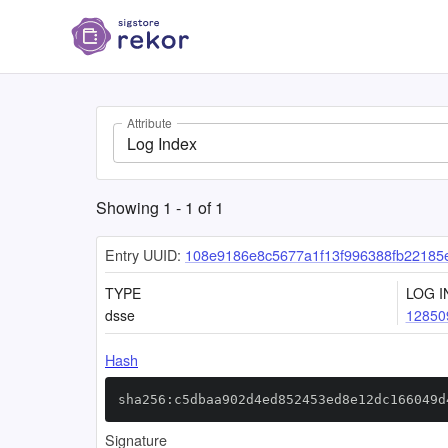
Attribute
Log Index
Showing
1
-
1
of
1
Entry UUID:
108e9186e8c5677a1f13f996388fb22185
TYPE
LOG I
dsse
12850
Hash
sha256:c5dbaa902d4ed852453ed8e12dc166049d
Signature