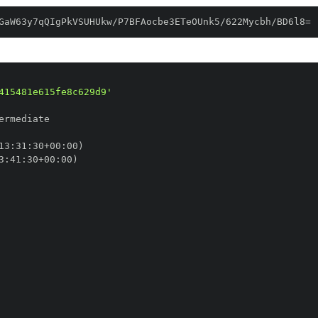
GaW63y7qQIgPkVSUHUkw/P7BFAocbe3ETeOUnk5/622Mycbh/BD6l8=
415481e615fe8c629d9'
13
:
31
:
30+00
:
3
:
41
:
30+00
: