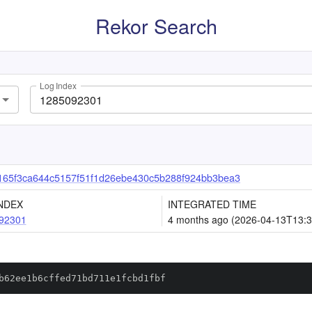
Rekor Search
Log Index
165f3ca644c5157f51f1d26ebe430c5b288f924bb3bea3
NDEX
INTEGRATED TIME
92301
4 months ago (2026-04-13T13:3
b62ee1b6cffed71bd711e1fcbd1fbf