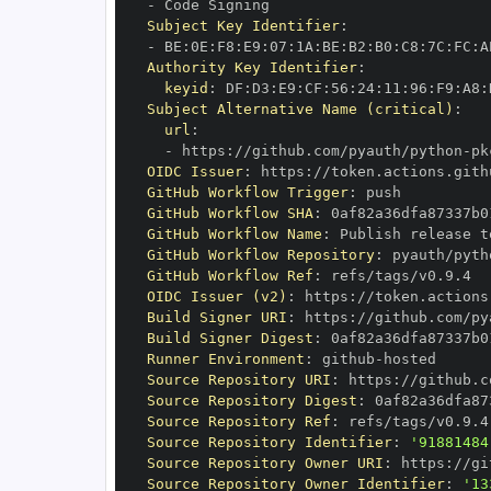
-
Subject Key Identifier
:
-
 BE
:
0E
:
F8
:
E9
:
07
:
1A
:
BE
:
B2
:
B0
:
C8
:
7C
:
FC
:
A
Authority Key Identifier
:
keyid
:
 DF
:
D3
:
E9
:
CF
:
56
:
24
:
11
:
96
:
F9
:
A8
:
Subject Alternative Name (critical)
:
url
:
-
 https
:
//github.com/pyauth/python
-
OIDC Issuer
:
 https
:
GitHub Workflow Trigger
:
GitHub Workflow SHA
:
GitHub Workflow Name
:
GitHub Workflow Repository
:
 pyauth/pyth
GitHub Workflow Ref
:
OIDC Issuer (v2)
:
 https
:
Build Signer URI
:
 https
:
//github.com/py
Build Signer Digest
:
Runner Environment
:
 github
-
Source Repository URI
:
 https
:
//github.c
Source Repository Digest
:
Source Repository Ref
:
Source Repository Identifier
:
'91881484
Source Repository Owner URI
:
 https
:
Source Repository Owner Identifier
:
'13