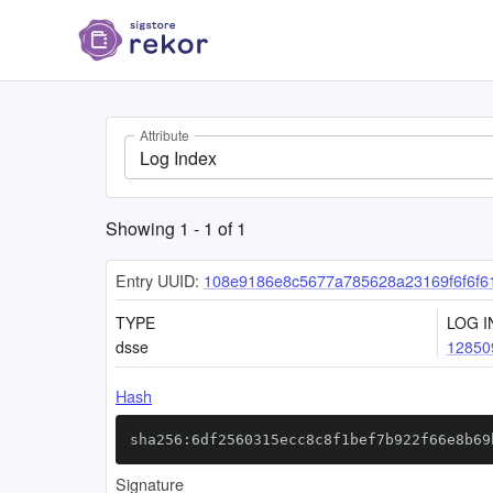
Attribute
Log Index
Showing
1
-
1
of
1
Entry UUID:
108e9186e8c5677a785628a23169f6f6f6
TYPE
LOG I
dsse
12850
Hash
sha256:6df2560315ecc8c8f1bef7b922f66e8b69
Signature