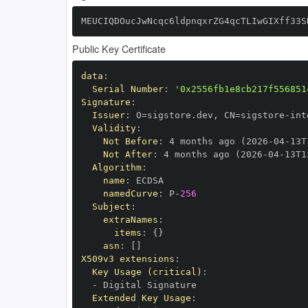
MEUCIQDOucJwNcqc6ldpnqxrZG4qcTLIwGIXff33S
Public Key Certificate
data
:
Serial Number
:
'0x2556fb1e8cb217f556851
Signature
:
Issuer
:
 O=sigstore.dev
,
 CN=sigstore
-
Validity
:
Not Before
:
 4 months ago (2026
-
04
-
13T
Not After
:
 4 months ago (2026
-
04
-
13T1
Algorithm
:
name
:
namedCurve
:
 P
-
256
Subject
:
extraNames
:
items
:
{
}
asn
:
[
]
X509v3 extensions
:
Key Usage (critical)
:
-
Extended Key Usage
: