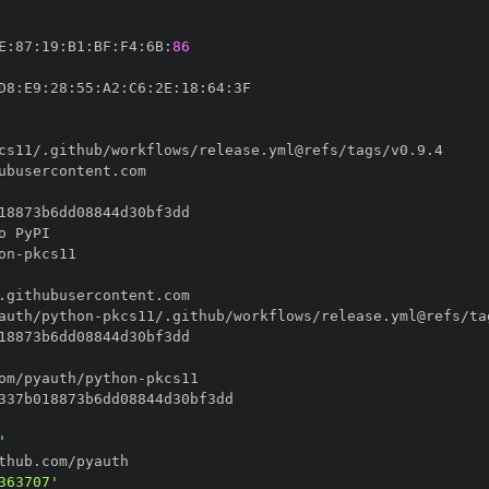
E
:
87
:
19
:
B1
:
BF
:
F4
:
6B
:
86
D8
:
E9
:
28
:
55
:
A2
:
C6
:
2E
:
18
:
64
:
on
-
auth/python
-
om/pyauth/python
-
'
363707'