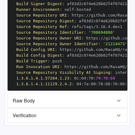
Build Signer Digest
:
Runner Environment
:
 self
-
Source Repository URI
:
 https
:
//github.com/RasaHQ/
Source Repository Digest
:
Source Repository Ref
:
Source Repository Identifier
:
'708694800'
Source Repository Owner URI
:
 https
:
Source Repository Owner Identifier
:
'21214473'
Build Config URI
:
 https
:
//github.com/RasaHQ/rasa
-
Build Config Digest
:
Build Trigger
:
Run Invocation URI
:
 https
:
//github.com/RasaHQ/ras
Source Repository Visibility At Signing
:
1.3.6.1.4.1.57264.1.23
:
 0c
:
04
:
70
:
79:70:69
1.3.6.1.4.1.11129.2.4.2
:
 04
:
7a
:
00
:
78
:
00
:
76
:
00
:
dd
:
Raw Body
Verification