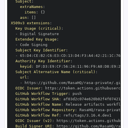
Subject
:
extraNames
:
items
:
{
}
asn
:
[
]
X509v3 extensions
:
Key Usage (critical)
:
-
Extended Key Usage
:
-
Subject Key Identifier
:
-
 65
:
D4
:
CE
:
B2
:
C6
:
E3
:
CD
:
13
:
D4
:
F3
:
A4
:
42
:
21
:
1C
:
76
:
6E
Authority Key Identifier
:
keyid
:
 DF
:
D3
:
E9
:
CF
:
56
:
24
:
11
:
96
:
F9
:
A8
:
D8
:
E9
:
28
:
5
Subject Alternative Name (critical)
:
url
:
-
 https
:
//github.com/RasaHQ/rasa
-
private/.githu
OIDC Issuer
:
 https
:
GitHub Workflow Trigger
:
GitHub Workflow SHA
:
GitHub Workflow Name
:
GitHub Workflow Repository
:
 RasaHQ/rasa
-
GitHub Workflow Ref
:
OIDC Issuer (v2)
:
 https
:
Build Signer URI
:
 https
:
//github.com/RasaHQ/rasa
-