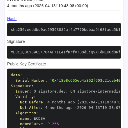
4 months ago (2026-04-13T10:48:08+00:00)
Hash
sha256:eeddbd0ac59593832af4a7770bdbaa9f68faea5b1e96
Signature
MEUCIQDCY69GS+704AF+IEeIfKrfV+B0d5jQvX+dMEKUdOPfegI
Public Key Certificate
data
:
Serial Number
:
'0x418e8c665eb4a362f603c21cab40388
Signature
:
Issuer
:
 O=sigstore.dev
,
 CN=sigstore
-
Validity
:
Not Before
:
 4 months ago (2026
-
04
-
13T10
:
48
:
07+0
Not After
:
 4 months ago (2026
-
04
-
13T10
:
58
:
07+00
Algorithm
:
name
:
namedCurve
:
 P
-
256