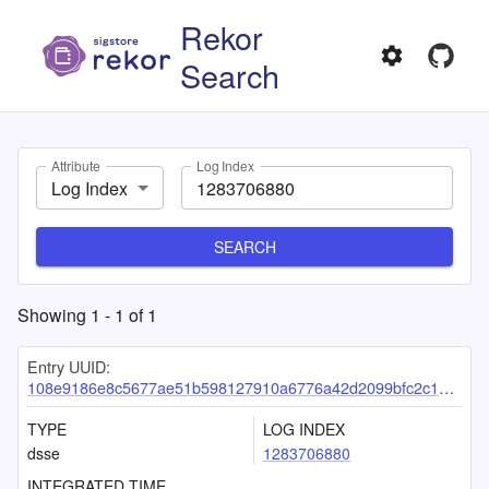
Rekor
Search
Attribute
Log Index
Log Index
SEARCH
Showing
1
-
1
of
1
Entry UUID:
108e9186e8c5677ae51b598127910a6776a42d2099bfc2c1fff4719809a1b23cc6d62d73144d4cb7
TYPE
LOG INDEX
dsse
1283706880
INTEGRATED TIME