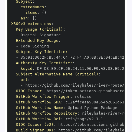
Subject
:
extraNames
:
items
:
{
}
asn
:
[
]
X509v3 extensions
:
Key Usage (critical)
:
-
Extended Key Usage
:
-
Subject Key Identifier
:
-
 35
:
91
:
D0
:
2F
:
B5
:
44
:
C4
:
72
:
F4
:
A0
:
0B
:
3E
:
04
:
EB
:
42
:
BD
Authority Key Identifier
:
keyid
:
 DF
:
D3
:
E9
:
CF
:
56
:
24
:
11
:
96
:
F9
:
A8
:
D8
:
E9
:
28
:
5
Subject Alternative Name (critical)
:
url
:
-
 https
:
//github.com/rileyhales/river
-
route/.gi
OIDC Issuer
:
 https
:
GitHub Workflow Trigger
:
GitHub Workflow SHA
:
GitHub Workflow Name
:
GitHub Workflow Repository
:
 rileyhales/river
-
GitHub Workflow Ref
:
OIDC Issuer (v2)
:
 https
:
Build Signer URI
:
 https
:
//github.com/rileyhales/r