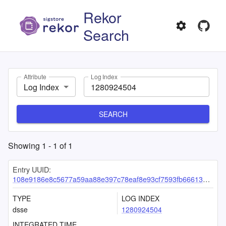
Rekor
Search
Attribute
Log Index
Log Index
SEARCH
Showing
1
-
1
of
1
Entry UUID:
108e9186e8c5677a59aa88e397c78eaf8e93cf7593fb66613e66620446d62714c15d6742b7bbcb22
TYPE
LOG INDEX
dsse
1280924504
INTEGRATED TIME