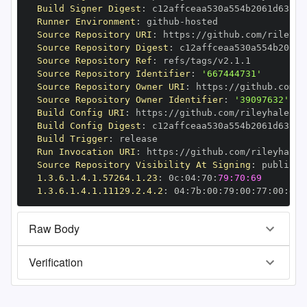
Build Signer Digest
:
Runner Environment
:
 github
-
Source Repository URI
:
 https
:
//github.com/rileyha
Source Repository Digest
:
Source Repository Ref
:
Source Repository Identifier
:
'667444731'
Source Repository Owner URI
:
 https
:
Source Repository Owner Identifier
:
'39097632'
Build Config URI
:
 https
:
//github.com/rileyhales/r
Build Config Digest
:
Build Trigger
:
Run Invocation URI
:
 https
:
//github.com/rileyhales
Source Repository Visibility At Signing
:
1.3.6.1.4.1.57264.1.23
:
 0c
:
04
:
70
:
79:70:69
1.3.6.1.4.1.11129.2.4.2
:
 04
:
7b
:
00
:
79
:
00
:
77
:
00
:
dd
:
Raw Body
Verification