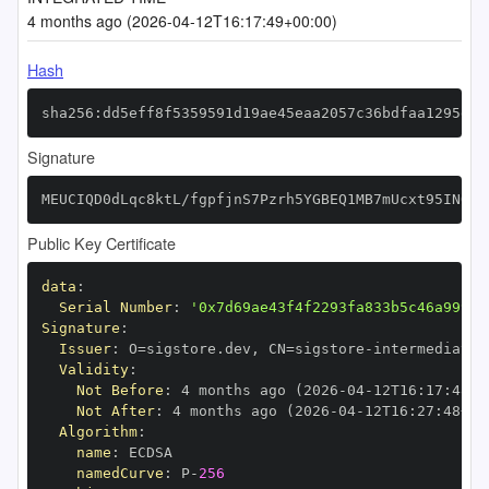
4 months ago (2026-04-12T16:17:49+00:00)
Hash
sha256:dd5eff8f5359591d19ae45eaa2057c36bdfaa1295de0
Signature
MEUCIQD0dLqc8ktL/fgpfjnS7Pzrh5YGBEQ1MB7mUcxt95INQAI
Public Key Certificate
data
:
Serial Number
:
'0x7d69ae43f4f2293fa833b5c46a99992
Signature
:
Issuer
:
 O=sigstore.dev
,
 CN=sigstore
-
Validity
:
Not Before
:
 4 months ago (2026
-
04
-
12T16
:
17
:
48+0
Not After
:
 4 months ago (2026
-
04
-
12T16
:
27
:
48+00
Algorithm
:
name
:
namedCurve
:
 P
-
256