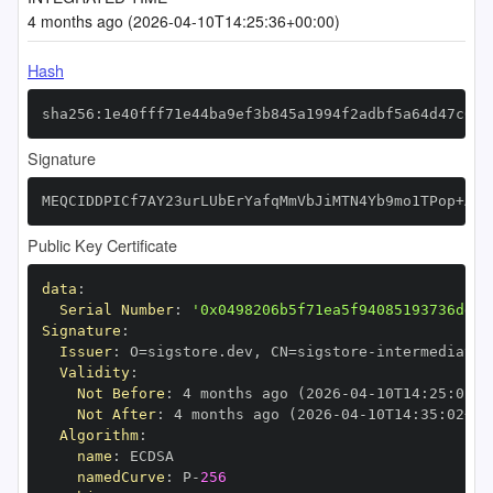
4 months ago (2026-04-10T14:25:36+00:00)
Hash
sha256:1e40fff71e44ba9ef3b845a1994f2adbf5a64d47c65b
Signature
MEQCIDDPICf7AY23urLUbErYafqMmVbJiMTN4Yb9mo1TPop+AiA
Public Key Certificate
data
:
Serial Number
:
'0x0498206b5f71ea5f94085193736dd9b
Signature
:
Issuer
:
 O=sigstore.dev
,
 CN=sigstore
-
Validity
:
Not Before
:
 4 months ago (2026
-
04
-
10T14
:
25
:
02+0
Not After
:
 4 months ago (2026
-
04
-
10T14
:
35
:
02+00
Algorithm
:
name
:
namedCurve
:
 P
-
256