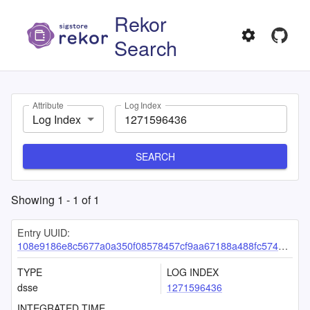
Rekor
Search
Attribute
Log Index
Log Index
SEARCH
Showing
1
-
1
of
1
Entry UUID:
108e9186e8c5677a0a350f08578457cf9aa67188a488fc5740a71154dc97e08375d2bf55b04b4f2a
TYPE
LOG INDEX
dsse
1271596436
INTEGRATED TIME