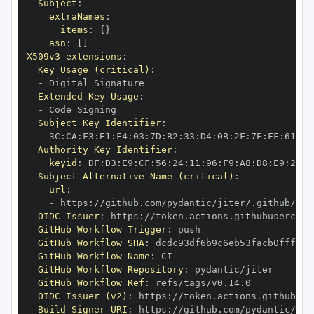
Subject
:
extraNames
:
items
:
{
}
asn
:
[
]
X509v3 extensions
:
Key Usage (critical)
:
-
Extended Key Usage
:
-
Subject Key Identifier
:
-
 3C
:
CA
:
F3
:
E1
:
F4
:
03
:
7D
:
B2
:
33
:
D4
:
0B
:
2F
:
7E
:
FF
:
61
:
07
Authority Key Identifier
:
keyid
:
 DF
:
D3
:
E9
:
CF
:
56
:
24
:
11
:
96
:
F9
:
A8
:
D8
:
E9
:
28
:
5
Subject Alternative Name (critical)
:
url
:
-
 https
:
OIDC Issuer
:
 https
:
GitHub Workflow Trigger
:
GitHub Workflow SHA
:
GitHub Workflow Name
:
GitHub Workflow Repository
:
GitHub Workflow Ref
:
OIDC Issuer (v2)
:
 https
:
Build Signer URI
:
 https
: