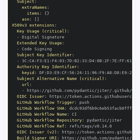
Subject
:
extraNames
:
items
:
{
}
asn
:
[
]
X509v3 extensions
:
Key Usage (critical)
:
-
Extended Key Usage
:
-
Subject Key Identifier
:
-
 3C
:
CA
:
F3
:
E1
:
F4
:
03
:
7D
:
B2
:
33
:
D4
:
0B
:
2F
:
7E
:
FF
:
61
:
07
Authority Key Identifier
:
keyid
:
 DF
:
D3
:
E9
:
CF
:
56
:
24
:
11
:
96
:
F9
:
A8
:
D8
:
E9
:
28
:
5
Subject Alternative Name (critical)
:
url
:
-
 https
:
OIDC Issuer
:
 https
:
GitHub Workflow Trigger
:
GitHub Workflow SHA
:
GitHub Workflow Name
:
GitHub Workflow Repository
:
GitHub Workflow Ref
:
OIDC Issuer (v2)
:
 https
:
Build Signer URI
:
 https
: