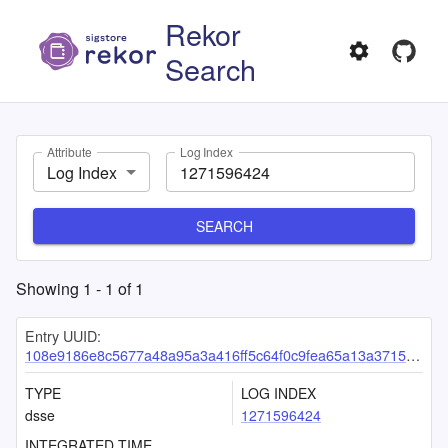
Rekor
Search
Attribute
Log Index
Log Index
SEARCH
Showing
1
-
1
of
1
Entry UUID:
108e9186e8c5677a48a95a3a416ff5c64f0c9fea65a13a37159b3070187a4c7d46c62bc44d57d121
TYPE
LOG INDEX
dsse
1271596424
INTEGRATED TIME