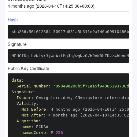
4 months ago (2026-04-10T14:25:36+00:00)
Hash
sha256:56f612384f50917e851a5b311e9a740a099f0486b2e0
Signature
MEUCIDqjbvNLyr3jWoA+tMgJn/wgNzO/h0oNRbEDzz4hbnnMAiE
Public Key Certificate
data
:
Serial Number
:
'0x0498206b5f71ea5f94085193736dd9b
Signature
:
Issuer
:
 O=sigstore.dev
,
 CN=sigstore
-
Validity
:
Not Before
:
 4 months ago (2026
-
04
-
10T14
:
25
:
02+0
Not After
:
 4 months ago (2026
-
04
-
10T14
:
35
:
02+00
Algorithm
:
name
:
namedCurve
:
 P
-
256