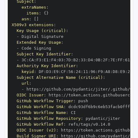
Subject
:
extraNames
:
items
:
{
}
asn
:
[
]
X509v3 extensions
:
Key Usage (critical)
:
-
Extended Key Usage
:
-
Subject Key Identifier
:
-
 3C
:
CA
:
F3
:
E1
:
F4
:
03
:
7D
:
B2
:
33
:
D4
:
0B
:
2F
:
7E
:
FF
:
61
:
07
Authority Key Identifier
:
keyid
:
 DF
:
D3
:
E9
:
CF
:
56
:
24
:
11
:
96
:
F9
:
A8
:
D8
:
E9
:
28
:
5
Subject Alternative Name (critical)
:
url
:
-
 https
:
OIDC Issuer
:
 https
:
GitHub Workflow Trigger
:
GitHub Workflow SHA
:
GitHub Workflow Name
:
GitHub Workflow Repository
:
GitHub Workflow Ref
:
OIDC Issuer (v2)
:
 https
:
Build Signer URI
:
 https
: