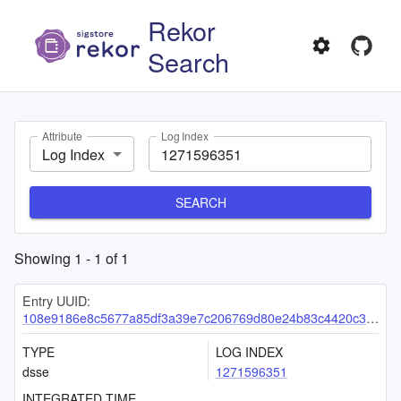
Rekor
Search
Attribute
Log Index
Log Index
SEARCH
Showing
1
-
1
of
1
Entry UUID:
108e9186e8c5677a85df3a39e7c206769d80e24b83c4420c39bd5f22a7303840e062c0d3f9e2173d
TYPE
LOG INDEX
dsse
1271596351
INTEGRATED TIME