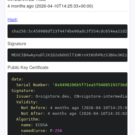
4 months ago (2026-04-10T14:25:33+00:00)
Hash
sha256:5c459980df23f4474be90adc3f554cdc654ea21d2cf6
Signature
MEUCIBXwAynuDlJX1D2obOUSlT1HKrnXtKUhP6zS3BGo3KEzAiE
Public Key Certificate
data
:
Serial Number
:
'0x0498206b5f71ea5f94085193736dd9b
Signature
:
Issuer
:
 O=sigstore.dev
,
 CN=sigstore
-
Validity
:
Not Before
:
 4 months ago (2026
-
04
-
10T14
:
25
:
02+0
Not After
:
 4 months ago (2026
-
04
-
10T14
:
35
:
02+00
Algorithm
:
name
:
namedCurve
:
 P
-
256