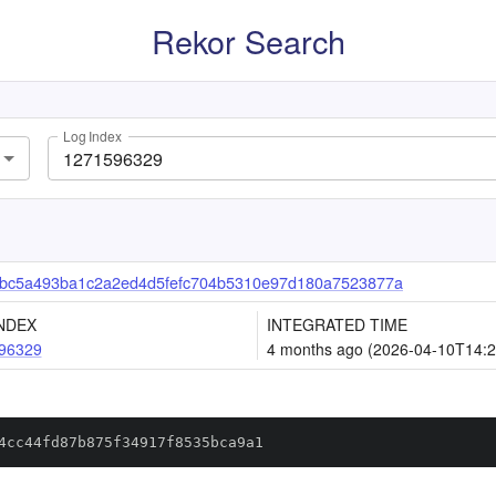
Rekor Search
Log Index
bc5a493ba1c2a2ed4d5fefc704b5310e97d180a7523877a
NDEX
INTEGRATED TIME
96329
4 months ago (2026-04-10T14:2
4cc44fd87b875f34917f8535bca9a1