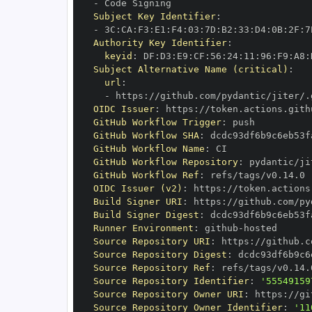
-
Subject Key Identifier
:
-
 3C
:
CA
:
F3
:
E1
:
F4
:
03
:
7D
:
B2
:
33
:
D4
:
0B
:
2F
:
7
Authority Key Identifier
:
keyid
:
 DF
:
D3
:
E9
:
CF
:
56
:
24
:
11
:
96
:
F9
:
A8
:
Subject Alternative Name (critical)
:
url
:
-
 https
:
OIDC Issuer
:
 https
:
GitHub Workflow Trigger
:
GitHub Workflow SHA
:
GitHub Workflow Name
:
GitHub Workflow Repository
:
GitHub Workflow Ref
:
OIDC Issuer (v2)
:
 https
:
Build Signer URI
:
 https
:
Build Signer Digest
:
Runner Environment
:
 github
-
Source Repository URI
:
 https
:
Source Repository Digest
:
Source Repository Ref
:
Source Repository Identifier
:
'55549159
Source Repository Owner URI
:
 https
:
Source Repository Owner Identifier
:
'11