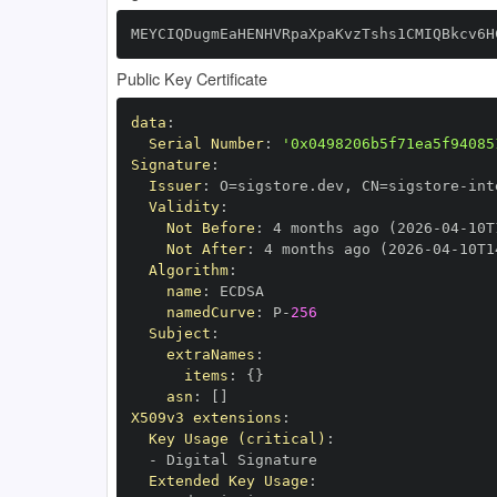
MEYCIQDugmEaHENHVRpaXpaKvzTshs1CMIQBkcv6H
Public Key Certificate
data
:
Serial Number
:
'0x0498206b5f71ea5f94085
Signature
:
Issuer
:
 O=sigstore.dev
,
 CN=sigstore
-
Validity
:
Not Before
:
 4 months ago (2026
-
04
-
10T
Not After
:
 4 months ago (2026
-
04
-
10T1
Algorithm
:
name
:
namedCurve
:
 P
-
256
Subject
:
extraNames
:
items
:
{
}
asn
:
[
]
X509v3 extensions
:
Key Usage (critical)
:
-
Extended Key Usage
: