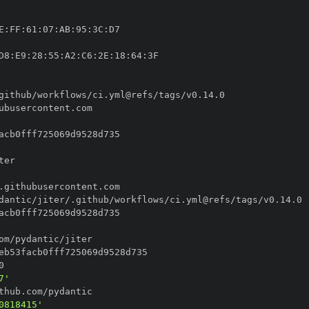
E
:
FF
:
61
:
07
:
AB
:
95
:
3C
:
D8
:
E9
:
28
:
55
:
A2
:
C6
:
2E
:
18
:
64
:
7'
0818415'