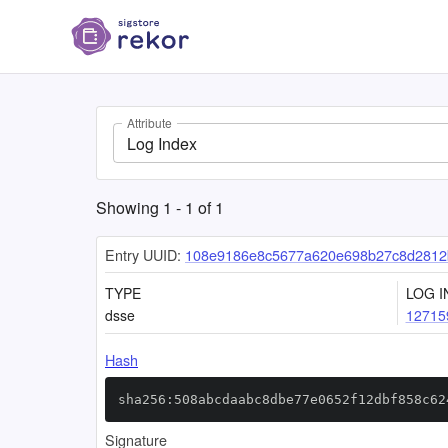
Attribute
Log Index
Showing
1
-
1
of
1
Entry UUID:
108e9186e8c5677a620e698b27c8d2812
TYPE
LOG I
dsse
12715
Hash
sha256:508abcdaabc8dbe77e0652f12dbf858c62
Signature