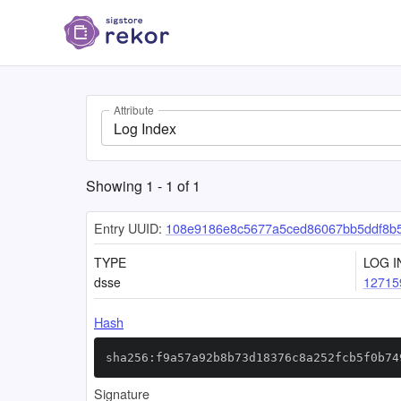
Attribute
Log Index
Showing
1
-
1
of
1
Entry UUID:
108e9186e8c5677a5ced86067bb5ddf8b
TYPE
LOG I
dsse
12715
Hash
sha256:f9a57a92b8b73d18376c8a252fcb5f0b74
Signature