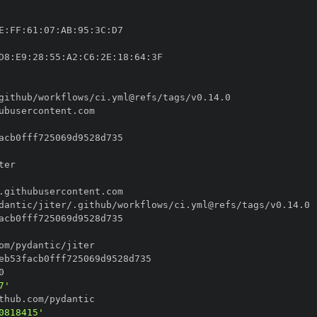
E
:
FF
:
61
:
07
:
AB
:
95
:
3C
:
D8
:
E9
:
28
:
55
:
A2
:
C6
:
2E
:
18
:
64
:
7'
0818415'