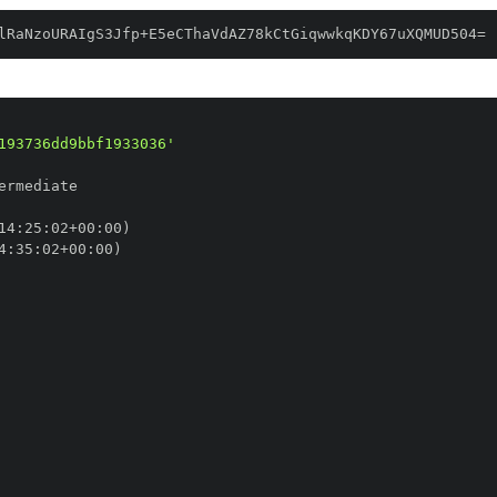
lRaNzoURAIgS3Jfp+E5eCThaVdAZ78kCtGiqwwkqKDY67uXQMUD504=
193736dd9bbf1933036'
14
:
25
:
02+00
:
4
:
35
:
02+00
: