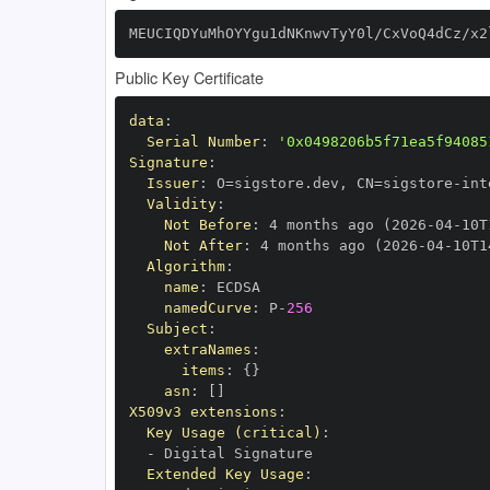
MEUCIQDYuMhOYYgu1dNKnwvTyY0l/CxVoQ4dCz/x2
Public Key Certificate
data
:
Serial Number
:
'0x0498206b5f71ea5f94085
Signature
:
Issuer
:
 O=sigstore.dev
,
 CN=sigstore
-
Validity
:
Not Before
:
 4 months ago (2026
-
04
-
10T
Not After
:
 4 months ago (2026
-
04
-
10T1
Algorithm
:
name
:
namedCurve
:
 P
-
256
Subject
:
extraNames
:
items
:
{
}
asn
:
[
]
X509v3 extensions
:
Key Usage (critical)
:
-
Extended Key Usage
: