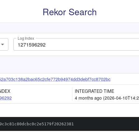
Rekor Search
Log Index
52a703c138a2bac65c2cfe772b94974dd3debf7cc8702bc
NDEX
INTEGRATED TIME
96292
4 months ago (2026-04-10T14:2
9c3c81c80dcbc0c2e5179f20262381