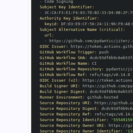
-
Subject Key Identifier
:
-
 3C
:
CA
:
F3
:
E1
:
F4
:
03
:
7D
:
B2
:
33
:
D4
:
0B
:
2F
:
7
Authority Key Identifier
:
keyid
:
 DF
:
D3
:
E9
:
CF
:
56
:
24
:
11
:
96
:
F9
:
A8
:
Subject Alternative Name (critical)
:
url
:
-
 https
:
OIDC Issuer
:
 https
:
GitHub Workflow Trigger
:
GitHub Workflow SHA
:
GitHub Workflow Name
:
GitHub Workflow Repository
:
GitHub Workflow Ref
:
OIDC Issuer (v2)
:
 https
:
Build Signer URI
:
 https
:
Build Signer Digest
:
Runner Environment
:
 github
-
Source Repository URI
:
 https
:
Source Repository Digest
:
Source Repository Ref
:
Source Repository Identifier
:
'55549159
Source Repository Owner URI
:
 https
:
Source Repository Owner Identifier
:
'11