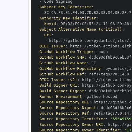
-
Subject Key Identifier
:
-
 3C
:
CA
:
F3
:
E1
:
F4
:
03
:
7D
:
B2
:
33
:
D4
:
0B
:
2F
:
7
Authority Key Identifier
:
keyid
:
 DF
:
D3
:
E9
:
CF
:
56
:
24
:
11
:
96
:
F9
:
A8
:
Subject Alternative Name (critical)
:
url
:
-
 https
:
OIDC Issuer
:
 https
:
GitHub Workflow Trigger
:
GitHub Workflow SHA
:
GitHub Workflow Name
:
GitHub Workflow Repository
:
GitHub Workflow Ref
:
OIDC Issuer (v2)
:
 https
:
Build Signer URI
:
 https
:
Build Signer Digest
:
Runner Environment
:
 github
-
Source Repository URI
:
 https
:
Source Repository Digest
:
Source Repository Ref
:
Source Repository Identifier
:
'55549159
Source Repository Owner URI
:
 https
:
Source Repository Owner Identifier
:
'11