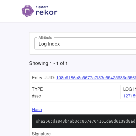
Attribute
Log Index
Showing
1
-
1
of
1
Entry UUID:
108e9186e8c5677a7f33e55425686d556
TYPE
LOG I
dsse
12715
Hash
sha256:da843b4ab3cc867e704161da8d6139d8ad
Signature