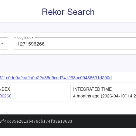
Rekor Search
Log Index
621c0de0a2ca2a0e22d85d9cdd741268ec09486631d290d
NDEX
INTEGRATED TIME
96266
4 months ago (2026-04-10T14:2
8f4cc35e201ab476cb174f33a13683