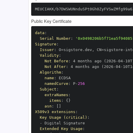
MEUCIAKK/b7DWSWUNnduSPt0Gh0ZyFVSwZMfg99a6
Public Key Certificate
data
:
Serial Number
:
'0x0498206b5f71ea5f94085
Signature
:
Issuer
:
 O=sigstore.dev
,
 CN=sigstore
-
Validity
:
Not Before
:
 4 months ago (2026
-
04
-
10T
Not After
:
 4 months ago (2026
-
04
-
10T1
Algorithm
:
name
:
namedCurve
:
 P
-
256
Subject
:
extraNames
:
items
:
{
}
asn
:
[
]
X509v3 extensions
:
Key Usage (critical)
:
-
Extended Key Usage
: