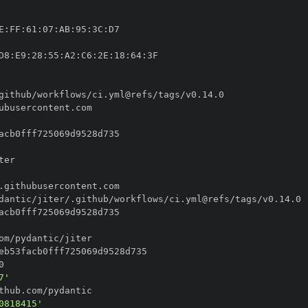
E
:
FF
:
61
:
07
:
AB
:
95
:
3C
:
D8
:
E9
:
28
:
55
:
A2
:
C6
:
2E
:
18
:
64
:
7'
0818415'