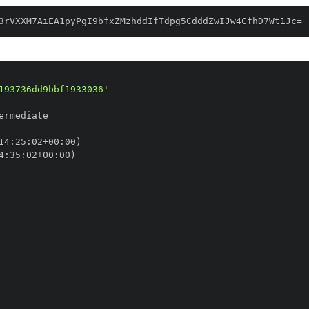
3rVXXM7AiEA1pyPgI9bfxZMzhddIfTdpg5CdddZwIJw4CfhD7Wt1Jc=
193736dd9bbf1933036'
14
:
25
:
02+00
:
4
:
35
:
02+00
: