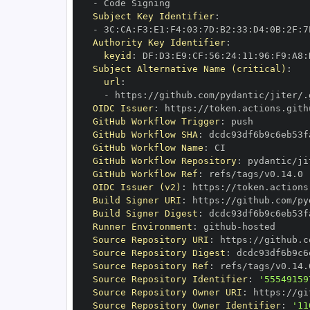
-
Subject Key Identifier
:
-
 3C
:
CA
:
F3
:
E1
:
F4
:
03
:
7D
:
B2
:
33
:
D4
:
0B
:
2F
:
7
Authority Key Identifier
:
keyid
:
 DF
:
D3
:
E9
:
CF
:
56
:
24
:
11
:
96
:
F9
:
A8
:
Subject Alternative Name (critical)
:
url
:
-
 https
:
OIDC Issuer
:
 https
:
GitHub Workflow Trigger
:
GitHub Workflow SHA
:
GitHub Workflow Name
:
GitHub Workflow Repository
:
GitHub Workflow Ref
:
OIDC Issuer (v2)
:
 https
:
Build Signer URI
:
 https
:
Build Signer Digest
:
Runner Environment
:
 github
-
Source Repository URI
:
 https
:
Source Repository Digest
:
Source Repository Ref
:
Source Repository Identifier
:
'55549159
Source Repository Owner URI
:
 https
:
Source Repository Owner Identifier
:
'11