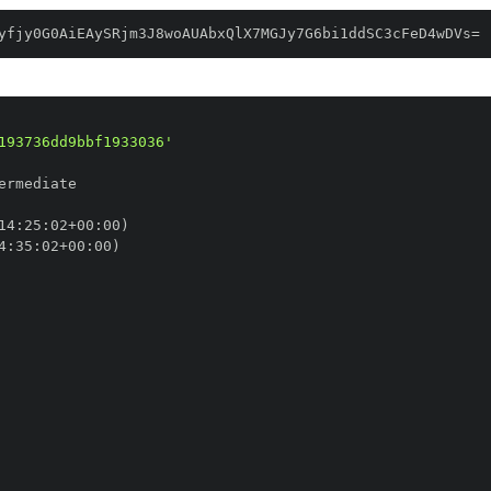
yfjy0G0AiEAySRjm3J8woAUAbxQlX7MGJy7G6bi1ddSC3cFeD4wDVs=
193736dd9bbf1933036'
14
:
25
:
02+00
:
4
:
35
:
02+00
: