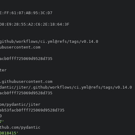
E
:
FF
:
61
:
07
:
AB
:
95
:
3C
:
D8
:
E9
:
28
:
55
:
A2
:
C6
:
2E
:
18
:
64
:
7'
0818415'