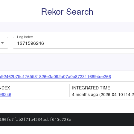
Rekor Search
Log Index
a92462b75c1765531826e3a092a07a0e8723116894ee266
NDEX
INTEGRATED TIME
96246
4 months ago (2026-04-10T14:2
190fe7fab2f71a4534acbf645c728e