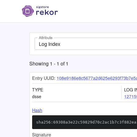
Attribute
Log Index
Showing
1
-
1
of
1
Entry UUID:
108e9186e8c5677a2d625e6293f73b7e5
TYPE
LOG I
dsse
12715
Hash
sha256:69308a3e22c59829d70c2ac1b7c3f882ea
Signature