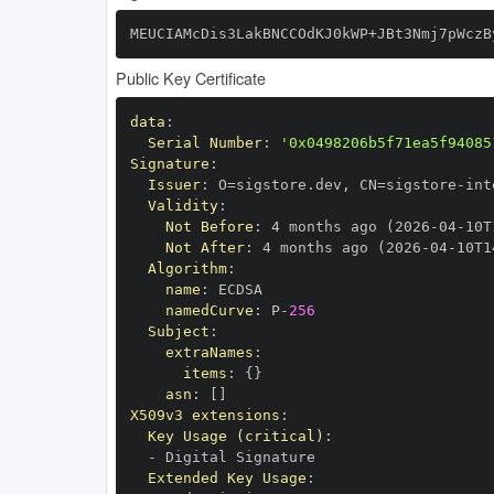
MEUCIAMcDis3LakBNCCOdKJ0kWP+JBt3Nmj7pWczB
Public Key Certificate
data
:
Serial Number
:
'0x0498206b5f71ea5f94085
Signature
:
Issuer
:
 O=sigstore.dev
,
 CN=sigstore
-
Validity
:
Not Before
:
 4 months ago (2026
-
04
-
10T
Not After
:
 4 months ago (2026
-
04
-
10T1
Algorithm
:
name
:
namedCurve
:
 P
-
256
Subject
:
extraNames
:
items
:
{
}
asn
:
[
]
X509v3 extensions
:
Key Usage (critical)
:
-
Extended Key Usage
: