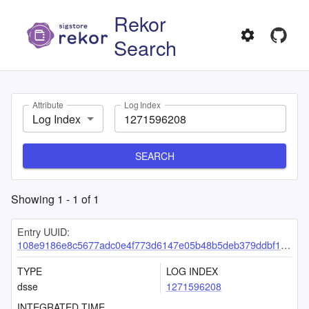
Rekor
Search
Attribute
Log Index
Log Index
SEARCH
Showing
1
-
1
of
1
Entry UUID:
108e9186e8c5677adc0e4f773d6147e05b48b5deb379ddbf1eb8ac9bd616d2c9da42ead0d4efb827
TYPE
LOG INDEX
dsse
1271596208
INTEGRATED TIME