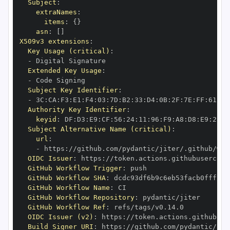
Subject
:
extraNames
:
items
:
{
}
asn
:
[
]
X509v3 extensions
:
Key Usage (critical)
:
-
Extended Key Usage
:
-
Subject Key Identifier
:
-
 3C
:
CA
:
F3
:
E1
:
F4
:
03
:
7D
:
B2
:
33
:
D4
:
0B
:
2F
:
7E
:
FF
:
61
:
07
Authority Key Identifier
:
keyid
:
 DF
:
D3
:
E9
:
CF
:
56
:
24
:
11
:
96
:
F9
:
A8
:
D8
:
E9
:
28
:
5
Subject Alternative Name (critical)
:
url
:
-
 https
:
OIDC Issuer
:
 https
:
GitHub Workflow Trigger
:
GitHub Workflow SHA
:
GitHub Workflow Name
:
GitHub Workflow Repository
:
GitHub Workflow Ref
:
OIDC Issuer (v2)
:
 https
:
Build Signer URI
:
 https
: