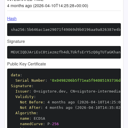
4 months ago (2026-04-10T14:25:28+00:00)
Hash
sha256:5b646ac1ae29071f49069d9b0196aa9a826387e4b967
Signature
MEUCIQDJAriEsC8tiezmzfh4dLTUkfsErYSzQ0gTUTaGKhankQI
Public Key Certificate
data
:
Serial Number
:
'0x0498206b5f71ea5f94085193736dd9b
Signature
:
Issuer
:
 O=sigstore.dev
,
 CN=sigstore
-
Validity
:
Not Before
:
 4 months ago (2026
-
04
-
10T14
:
25
:
02+0
Not After
:
 4 months ago (2026
-
04
-
10T14
:
35
:
02+00
Algorithm
:
name
:
namedCurve
:
 P
-
256