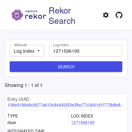
Rekor
Search
Attribute
Log Index
Log Index
SEARCH
Showing
1
-
1
of
1
Entry UUID:
108e9186e8c5677a613c844925f3e3fbc77c3641d1f773b8e87baba8c2932e85503086e9a032aa15
TYPE
LOG INDEX
dsse
1271596195
INTEGRATED TIME