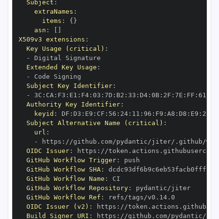
Subject
:
extraNames
:
items
:
{
}
asn
:
[
]
X509v3 extensions
:
Key Usage (critical)
:
-
Extended Key Usage
:
-
Subject Key Identifier
:
-
 3C
:
CA
:
F3
:
E1
:
F4
:
03
:
7D
:
B2
:
33
:
D4
:
0B
:
2F
:
7E
:
FF
:
61
:
07
Authority Key Identifier
:
keyid
:
 DF
:
D3
:
E9
:
CF
:
56
:
24
:
11
:
96
:
F9
:
A8
:
D8
:
E9
:
28
:
5
Subject Alternative Name (critical)
:
url
:
-
 https
:
OIDC Issuer
:
 https
:
GitHub Workflow Trigger
:
GitHub Workflow SHA
:
GitHub Workflow Name
:
GitHub Workflow Repository
:
GitHub Workflow Ref
:
OIDC Issuer (v2)
:
 https
:
Build Signer URI
:
 https
: