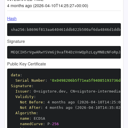
4 months ago (2026-04-10T14:25:27+00:00)
Hash
sha256:b8696f813aa640461ddb822b500af6da4846d1ddbe92
Signature
MEQCIH5rVgwARwYSVmGj9vafR4DzVnWQphzLqyMNBzNFoRpJAiA
Public Key Certificate
data
:
Serial Number
:
'0x0498206b5f71ea5f94085193736dd9b
Signature
:
Issuer
:
 O=sigstore.dev
,
 CN=sigstore
-
Validity
:
Not Before
:
 4 months ago (2026
-
04
-
10T14
:
25
:
02+0
Not After
:
 4 months ago (2026
-
04
-
10T14
:
35
:
02+00
Algorithm
:
name
:
namedCurve
:
 P
-
256