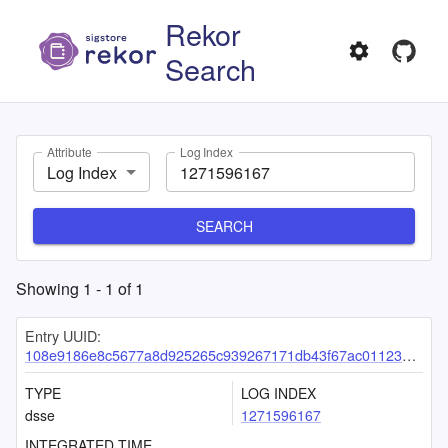
Rekor
Search
Attribute
Log Index
Log Index
SEARCH
Showing
1
-
1
of
1
Entry UUID:
108e9186e8c5677a8d925265c939267171db43f67ac01123d3264406880d180c1d1be2c5f07625d7
TYPE
LOG INDEX
dsse
1271596167
INTEGRATED TIME