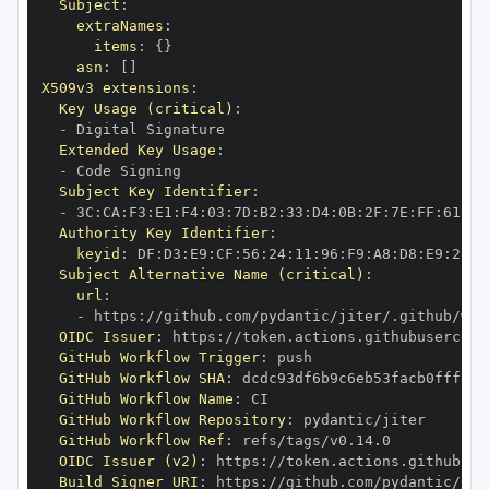
Subject
:
extraNames
:
items
:
{
}
asn
:
[
]
X509v3 extensions
:
Key Usage (critical)
:
-
Extended Key Usage
:
-
Subject Key Identifier
:
-
 3C
:
CA
:
F3
:
E1
:
F4
:
03
:
7D
:
B2
:
33
:
D4
:
0B
:
2F
:
7E
:
FF
:
61
:
07
Authority Key Identifier
:
keyid
:
 DF
:
D3
:
E9
:
CF
:
56
:
24
:
11
:
96
:
F9
:
A8
:
D8
:
E9
:
28
:
5
Subject Alternative Name (critical)
:
url
:
-
 https
:
OIDC Issuer
:
 https
:
GitHub Workflow Trigger
:
GitHub Workflow SHA
:
GitHub Workflow Name
:
GitHub Workflow Repository
:
GitHub Workflow Ref
:
OIDC Issuer (v2)
:
 https
:
Build Signer URI
:
 https
: