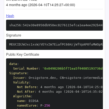
4 months ago (2026-04-10T14:25:27+00:00)
Hash
sha256:542e30e8950db950ec8276115efca1ea4ee292b441f8
Signature
MEUCIDJWJxc1xsW/VEYxIW7EiafPC66H/jWfVpAP0fuMWOpRAiE
Public Key Certificate
data
:
Serial Number
:
'0x0498206b5f71ea5f94085193736dd9b
Signature
:
Issuer
:
 O=sigstore.dev
,
 CN=sigstore
-
Validity
:
Not Before
:
 4 months ago (2026
-
04
-
10T14
:
25
:
02+0
Not After
:
 4 months ago (2026
-
04
-
10T14
:
35
:
02+00
Algorithm
:
name
:
namedCurve
:
 P
-
256