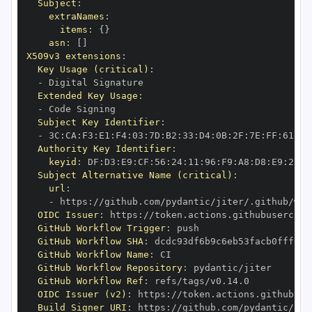
Subject
:
extraNames
:
items
:
{
}
asn
:
[
]
X509v3 extensions
:
Key Usage (critical)
:
-
Extended Key Usage
:
-
Subject Key Identifier
:
-
 3C
:
CA
:
F3
:
E1
:
F4
:
03
:
7D
:
B2
:
33
:
D4
:
0B
:
2F
:
7E
:
FF
:
61
:
07
Authority Key Identifier
:
keyid
:
 DF
:
D3
:
E9
:
CF
:
56
:
24
:
11
:
96
:
F9
:
A8
:
D8
:
E9
:
28
:
5
Subject Alternative Name (critical)
:
url
:
-
 https
:
OIDC Issuer
:
 https
:
GitHub Workflow Trigger
:
GitHub Workflow SHA
:
GitHub Workflow Name
:
GitHub Workflow Repository
:
GitHub Workflow Ref
:
OIDC Issuer (v2)
:
 https
:
Build Signer URI
:
 https
: