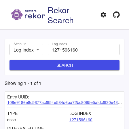
Rekor
Search
Attribute
Log Index
Log Index
SEARCH
Showing
1
-
1
of
1
Entry UUID:
108e9186e8c5677ac6f54e584d6ba72bc8095e5afdc6f30e43d552b3d06c9cfac988e39264973de4
TYPE
LOG INDEX
dsse
1271596160
INTEGRATED TIME