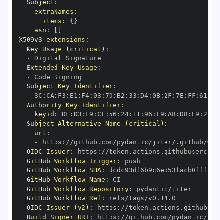
Subject
:
extraNames
:
items
:
{
}
asn
:
[
]
X509v3 extensions
:
Key Usage (critical)
:
-
Extended Key Usage
:
-
Subject Key Identifier
:
-
 3C
:
CA
:
F3
:
E1
:
F4
:
03
:
7D
:
B2
:
33
:
D4
:
0B
:
2F
:
7E
:
FF
:
61
:
07
Authority Key Identifier
:
keyid
:
 DF
:
D3
:
E9
:
CF
:
56
:
24
:
11
:
96
:
F9
:
A8
:
D8
:
E9
:
28
:
5
Subject Alternative Name (critical)
:
url
:
-
 https
:
OIDC Issuer
:
 https
:
GitHub Workflow Trigger
:
GitHub Workflow SHA
:
GitHub Workflow Name
:
GitHub Workflow Repository
:
GitHub Workflow Ref
:
OIDC Issuer (v2)
:
 https
:
Build Signer URI
:
 https
: