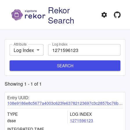
Rekor
Search
Attribute
Log Index
Log Index
SEARCH
Showing
1
-
1
of
1
Entry UUID:
108e9186e8c5677a4003c623fe63782123697c3c2857bc76b2e692821d072e594d9885abcc4b9719
TYPE
LOG INDEX
dsse
1271596123
INTEGRATED TIME