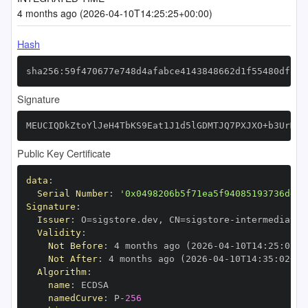
4 months ago (2026-04-10T14:25:25+00:00)
Hash
sha256:59f470677e748d4afabce4143848662d1f55480dfb2b
Signature
MEUCIQDkZtoYlJeH4TbKS9Eat1J1d5lGDMTJQ7PXJXO+b3UrMgI
Public Key Certificate
data
:
Serial Number
:
'0x0498206b5f71ea5f94085193736dd9b
Signature
:
Issuer
:
 O=sigstore.dev
,
 CN=sigstore
-
Validity
:
Not Before
:
 4 months ago (2026
-
04
-
10T14
:
25
:
02+0
Not After
:
 4 months ago (2026
-
04
-
10T14
:
35
:
02+00
Algorithm
:
name
:
namedCurve
:
 P
-
256