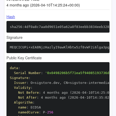
4 months ago (2026-04-10T14:25:24+00:00)
Hash
sha256:4df0a8c7aa0d9651e05a62a8f83eebb3834eeb328849
Signature
MEQCICUPi+xEA8NjzHazlyI9awKlHbtw5zf8vWF2i6lga3pgAiB
Public Key Certificate
data
:
Serial Number
:
'0x0498206b5f71ea5f94085193736dd9b
Signature
:
Issuer
:
 O=sigstore.dev
,
 CN=sigstore
-
Validity
:
Not Before
:
 4 months ago (2026
-
04
-
10T14
:
25
:
02+0
Not After
:
 4 months ago (2026
-
04
-
10T14
:
35
:
02+00
Algorithm
:
name
:
namedCurve
:
 P
-
256