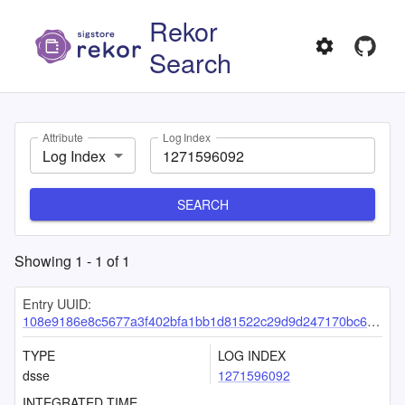
Rekor
Search
Attribute
Log Index
Log Index
SEARCH
Showing
1
-
1
of
1
Entry UUID:
108e9186e8c5677a3f402bfa1bb1d81522c29d9d247170bc68efee9eb1ef6c9fe69a9c57472518ed
TYPE
LOG INDEX
dsse
1271596092
INTEGRATED TIME