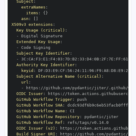
Subject
:
extraNames
:
items
:
{
}
asn
:
[
]
X509v3 extensions
:
Key Usage (critical)
:
-
Extended Key Usage
:
-
Subject Key Identifier
:
-
 3C
:
CA
:
F3
:
E1
:
F4
:
03
:
7D
:
B2
:
33
:
D4
:
0B
:
2F
:
7E
:
FF
:
61
:
07
Authority Key Identifier
:
keyid
:
 DF
:
D3
:
E9
:
CF
:
56
:
24
:
11
:
96
:
F9
:
A8
:
D8
:
E9
:
28
:
5
Subject Alternative Name (critical)
:
url
:
-
 https
:
OIDC Issuer
:
 https
:
GitHub Workflow Trigger
:
GitHub Workflow SHA
:
GitHub Workflow Name
:
GitHub Workflow Repository
:
GitHub Workflow Ref
:
OIDC Issuer (v2)
:
 https
:
Build Signer URI
:
 https
: