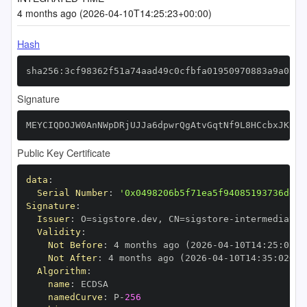
4 months ago (2026-04-10T14:25:23+00:00)
Hash
sha256:3cf98362f51a74aad49c0cfbfa01950970883a9a0adc
Signature
MEYCIQDOJW0AnNWpDRjUJJa6dpwrQgAtvGqtNf9L8HCcbxJKogI
Public Key Certificate
data
:
Serial Number
:
'0x0498206b5f71ea5f94085193736dd9b
Signature
:
Issuer
:
 O=sigstore.dev
,
 CN=sigstore
-
Validity
:
Not Before
:
 4 months ago (2026
-
04
-
10T14
:
25
:
02+0
Not After
:
 4 months ago (2026
-
04
-
10T14
:
35
:
02+00
Algorithm
:
name
:
namedCurve
:
 P
-
256