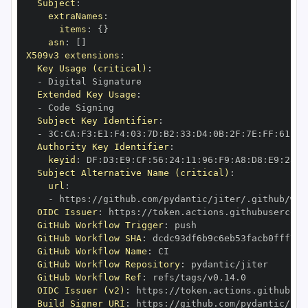
Subject
:
extraNames
:
items
:
{
}
asn
:
[
]
X509v3 extensions
:
Key Usage (critical)
:
-
Extended Key Usage
:
-
Subject Key Identifier
:
-
 3C
:
CA
:
F3
:
E1
:
F4
:
03
:
7D
:
B2
:
33
:
D4
:
0B
:
2F
:
7E
:
FF
:
61
:
07
Authority Key Identifier
:
keyid
:
 DF
:
D3
:
E9
:
CF
:
56
:
24
:
11
:
96
:
F9
:
A8
:
D8
:
E9
:
28
:
5
Subject Alternative Name (critical)
:
url
:
-
 https
:
OIDC Issuer
:
 https
:
GitHub Workflow Trigger
:
GitHub Workflow SHA
:
GitHub Workflow Name
:
GitHub Workflow Repository
:
GitHub Workflow Ref
:
OIDC Issuer (v2)
:
 https
:
Build Signer URI
:
 https
: