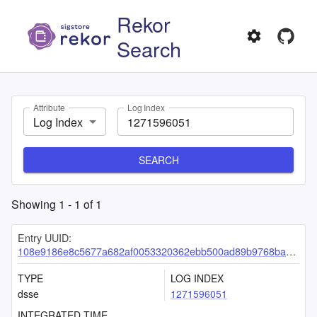
Rekor
Search
Attribute
Log Index
Log Index
SEARCH
Showing
1
-
1
of
1
Entry UUID:
108e9186e8c5677a682af0053320362ebb500ad89b9768ba1d8089089fbd357987aa1742dce571e7
TYPE
LOG INDEX
dsse
1271596051
INTEGRATED TIME