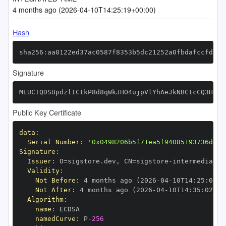
4 months ago (2026-04-10T14:25:19+00:00)
Hash
sha256:aa0122ed37ac0587f8353b5dc21252a0fbdafccfda0b
Signature
MEUCIQDSUpdzlICtkP8d8qWkJHO4ujpVlYhAeJkNBCtcCQ3HCAI
Public Key Certificate
data
:
Serial Number
:
'0x0498206b5f71ea5f94085193736dd9b
Signature
:
Issuer
:
 O=sigstore.dev
,
 CN=sigstore
-
Validity
:
Not Before
:
 4 months ago (2026
-
04
-
10T14
:
25
:
02+0
Not After
:
 4 months ago (2026
-
04
-
10T14
:
35
:
02+00
Algorithm
:
name
:
namedCurve
:
 P
-
256