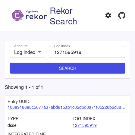
Rekor
Search
Attribute
Log Index
Log Index
SEARCH
Showing
1
-
1
of
1
Entry UUID:
108e9186e8c5677a37abd615ab1c02dbd0a71f05226b2c88201a4240cb350731abb88145f3cba3f8
TYPE
LOG INDEX
dsse
1271595919
INTEGRATED TIME