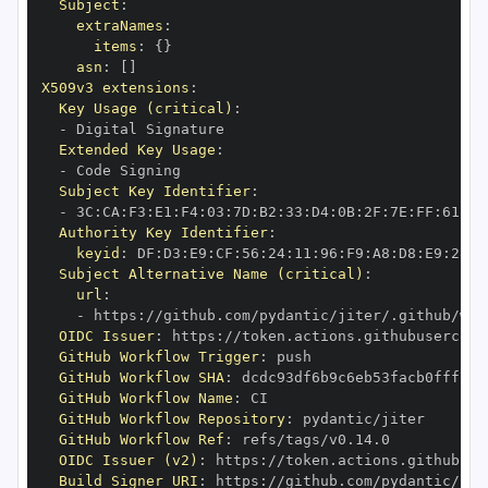
Subject
:
extraNames
:
items
:
{
}
asn
:
[
]
X509v3 extensions
:
Key Usage (critical)
:
-
Extended Key Usage
:
-
Subject Key Identifier
:
-
 3C
:
CA
:
F3
:
E1
:
F4
:
03
:
7D
:
B2
:
33
:
D4
:
0B
:
2F
:
7E
:
FF
:
61
:
07
Authority Key Identifier
:
keyid
:
 DF
:
D3
:
E9
:
CF
:
56
:
24
:
11
:
96
:
F9
:
A8
:
D8
:
E9
:
28
:
5
Subject Alternative Name (critical)
:
url
:
-
 https
:
OIDC Issuer
:
 https
:
GitHub Workflow Trigger
:
GitHub Workflow SHA
:
GitHub Workflow Name
:
GitHub Workflow Repository
:
GitHub Workflow Ref
:
OIDC Issuer (v2)
:
 https
:
Build Signer URI
:
 https
: