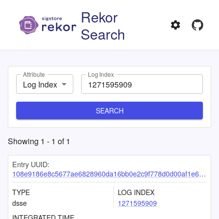
Rekor
Search
Attribute
Log Index
Log Index
SEARCH
Showing
1
-
1
of
1
Entry UUID:
108e9186e8c5677ae6828960da16bb0e2c9f778d0d00af1e63863c397ff302c37316b0ca65bf4da2
TYPE
LOG INDEX
dsse
1271595909
INTEGRATED TIME