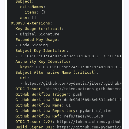
Subject
:
extraNames
:
items
:
{
}
asn
:
[
]
X509v3 extensions
:
Key Usage (critical)
:
-
Extended Key Usage
:
-
Subject Key Identifier
:
-
 3C
:
CA
:
F3
:
E1
:
F4
:
03
:
7D
:
B2
:
33
:
D4
:
0B
:
2F
:
7E
:
FF
:
61
:
07
Authority Key Identifier
:
keyid
:
 DF
:
D3
:
E9
:
CF
:
56
:
24
:
11
:
96
:
F9
:
A8
:
D8
:
E9
:
28
:
5
Subject Alternative Name (critical)
:
url
:
-
 https
:
OIDC Issuer
:
 https
:
GitHub Workflow Trigger
:
GitHub Workflow SHA
:
GitHub Workflow Name
:
GitHub Workflow Repository
:
GitHub Workflow Ref
:
OIDC Issuer (v2)
:
 https
:
Build Signer URI
:
 https
: