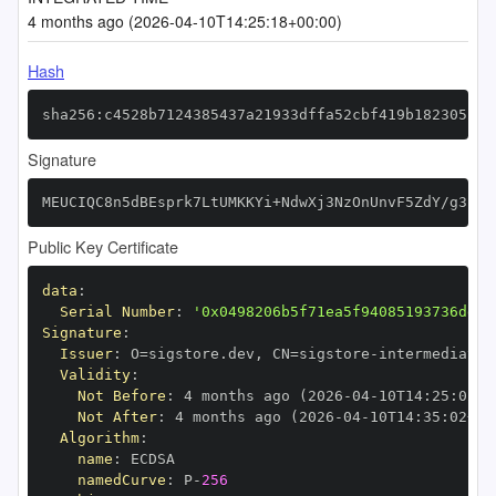
4 months ago (2026-04-10T14:25:18+00:00)
Hash
sha256:c4528b7124385437a21933dffa52cbf419b1823052c6
Signature
MEUCIQC8n5dBEsprk7LtUMKKYi+NdwXj3NzOnUnvF5ZdY/g3ugI
Public Key Certificate
data
:
Serial Number
:
'0x0498206b5f71ea5f94085193736dd9b
Signature
:
Issuer
:
 O=sigstore.dev
,
 CN=sigstore
-
Validity
:
Not Before
:
 4 months ago (2026
-
04
-
10T14
:
25
:
02+0
Not After
:
 4 months ago (2026
-
04
-
10T14
:
35
:
02+00
Algorithm
:
name
:
namedCurve
:
 P
-
256