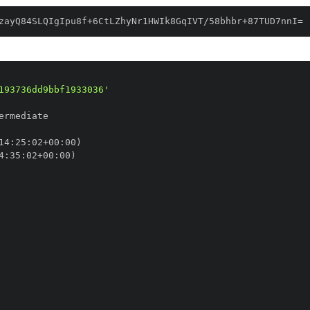
zayQ84SLQIgIpu8f+6CtLZhyNr1HWIk8GqIVT/58bhbr+87TUD7nnI=
193736dd9bbf1933036'
14
:
25
:
02+00
:
4
:
35
:
02+00
: