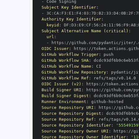
-
Subject Key Identifier
:
-
 3C
:
CA
:
F3
:
E1
:
F4
:
03
:
7D
:
B2
:
33
:
D4
:
0B
:
2F
:
7
Authority Key Identifier
:
keyid
:
 DF
:
D3
:
E9
:
CF
:
56
:
24
:
11
:
96
:
F9
:
A8
:
Subject Alternative Name (critical)
:
url
:
-
 https
:
OIDC Issuer
:
 https
:
GitHub Workflow Trigger
:
GitHub Workflow SHA
:
GitHub Workflow Name
:
GitHub Workflow Repository
:
GitHub Workflow Ref
:
OIDC Issuer (v2)
:
 https
:
Build Signer URI
:
 https
:
Build Signer Digest
:
Runner Environment
:
 github
-
Source Repository URI
:
 https
:
Source Repository Digest
:
Source Repository Ref
:
Source Repository Identifier
:
'55549159
Source Repository Owner URI
:
 https
:
Source Repository Owner Identifier
:
'11