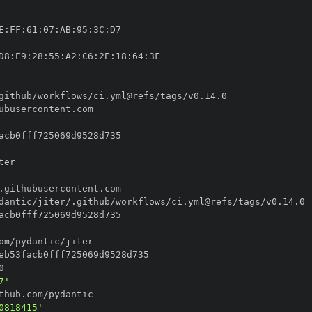
E
:
FF
:
61
:
07
:
AB
:
95
:
3C
:
D8
:
E9
:
28
:
55
:
A2
:
C6
:
2E
:
18
:
64
:
7'
0818415'