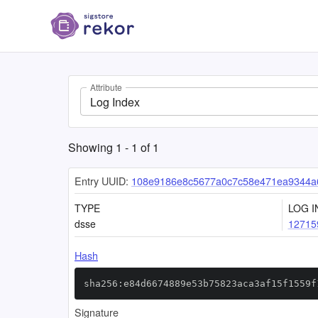
Attribute
Log Index
Showing
1
-
1
of
1
Entry UUID:
108e9186e8c5677a0c7c58e471ea9344a
TYPE
LOG I
dsse
12715
Hash
sha256:e84d6674889e53b75823aca3af15f1559f
Signature