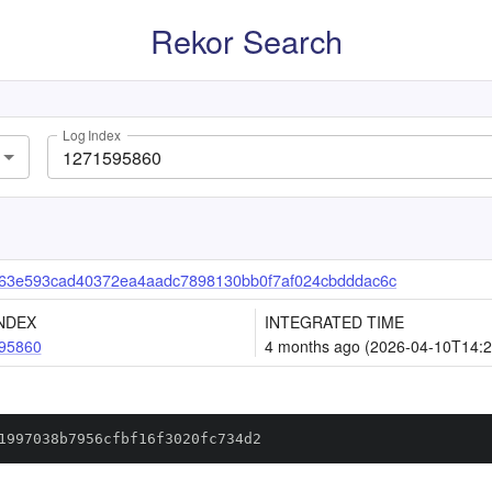
Rekor Search
Log Index
63e593cad40372ea4aadc7898130bb0f7af024cbdddac6c
NDEX
INTEGRATED TIME
95860
4 months ago (2026-04-10T14:2
1997038b7956cfbf16f3020fc734d2