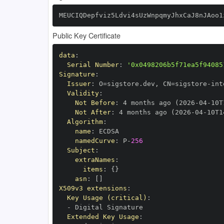
MEUCIQDepfviz5Ldvi4sUzWnpqmyJhxCaJ8nJAoo1
Public Key Certificate
data
:
Serial Number
:
'0x0498206b5f71ea5f94085
Signature
:
Issuer
:
 O=sigstore.dev
,
 CN=sigstore
-
Validity
:
Not Before
:
 4 months ago (2026
-
04
-
10T
Not After
:
 4 months ago (2026
-
04
-
10T1
Algorithm
:
name
:
namedCurve
:
 P
-
256
Subject
:
extraNames
:
items
:
{
}
asn
:
[
]
X509v3 extensions
:
Key Usage (critical)
:
-
Extended Key Usage
: