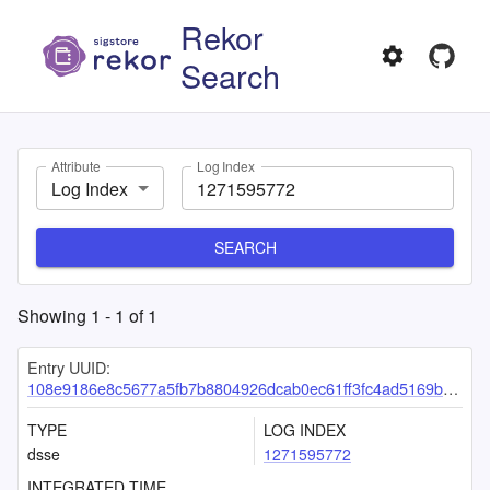
Rekor
Search
Attribute
Log Index
Log Index
SEARCH
Showing
1
-
1
of
1
Entry UUID:
108e9186e8c5677a5fb7b8804926dcab0ec61ff3fc4ad5169bbad2da30ced57e303f6cb0f3082b09
TYPE
LOG INDEX
dsse
1271595772
INTEGRATED TIME