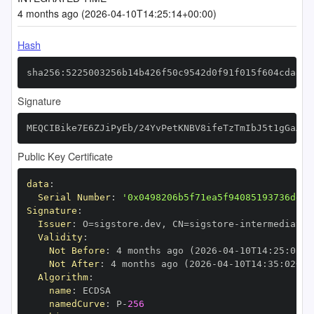
4 months ago (2026-04-10T14:25:14+00:00)
Hash
sha256:5225003256b14b426f50c9542d0f91f015f604cda891
Signature
MEQCIBike7E6ZJiPyEb/24YvPetKNBV8ifeTzTmIbJ5t1gGaAiB
Public Key Certificate
data
:
Serial Number
:
'0x0498206b5f71ea5f94085193736dd9b
Signature
:
Issuer
:
 O=sigstore.dev
,
 CN=sigstore
-
Validity
:
Not Before
:
 4 months ago (2026
-
04
-
10T14
:
25
:
02+0
Not After
:
 4 months ago (2026
-
04
-
10T14
:
35
:
02+00
Algorithm
:
name
:
namedCurve
:
 P
-
256