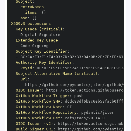
Subject
:
extraNames
:
items
:
{
}
asn
:
[
]
X509v3 extensions
:
Key Usage (critical)
:
-
Extended Key Usage
:
-
Subject Key Identifier
:
-
 3C
:
CA
:
F3
:
E1
:
F4
:
03
:
7D
:
B2
:
33
:
D4
:
0B
:
2F
:
7E
:
FF
:
61
:
07
Authority Key Identifier
:
keyid
:
 DF
:
D3
:
E9
:
CF
:
56
:
24
:
11
:
96
:
F9
:
A8
:
D8
:
E9
:
28
:
5
Subject Alternative Name (critical)
:
url
:
-
 https
:
OIDC Issuer
:
 https
:
GitHub Workflow Trigger
:
GitHub Workflow SHA
:
GitHub Workflow Name
:
GitHub Workflow Repository
:
GitHub Workflow Ref
:
OIDC Issuer (v2)
:
 https
:
Build Signer URI
:
 https
: