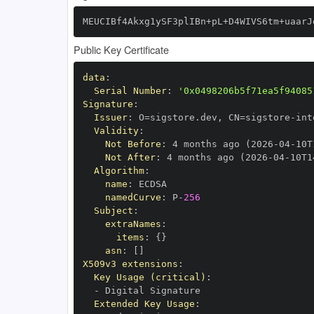
MEUCIBf4Akxg1ySF3plIBn+pL+D4WIVS6tm+uaarJ
Public Key Certificate
data
:
Serial Number
:
'0x0498206b5f71ea5f94085
Signature
:
Issuer
:
 O=sigstore.dev
,
 CN=sigstore
-
Validity
:
Not Before
:
 4 months ago (2026
-
04
-
10T
Not After
:
 4 months ago (2026
-
04
-
10T1
Algorithm
:
name
:
namedCurve
:
 P
-
256
Subject
:
extraNames
:
items
:
{
}
asn
:
[
]
X509v3 extensions
:
Key Usage (critical)
:
-
Extended Key Usage
: