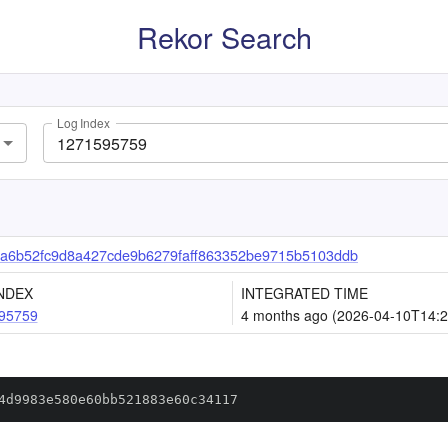
Rekor Search
Log Index
a6b52fc9d8a427cde9b6279faff863352be9715b5103ddb
NDEX
INTEGRATED TIME
95759
4 months ago (2026-04-10T14:2
4d9983e580e60bb521883e60c34117