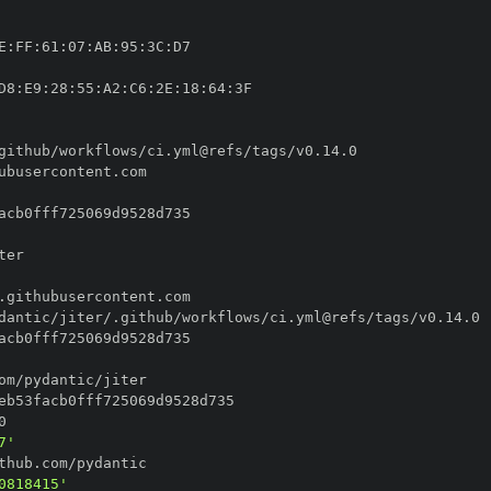
E
:
FF
:
61
:
07
:
AB
:
95
:
3C
:
D8
:
E9
:
28
:
55
:
A2
:
C6
:
2E
:
18
:
64
:
7'
0818415'