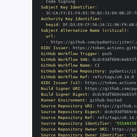
-
Subject Key Identifier
:
-
 3C
:
CA
:
F3
:
E1
:
F4
:
03
:
7D
:
B2
:
33
:
D4
:
0B
:
2F
:
7
Authority Key Identifier
:
keyid
:
 DF
:
D3
:
E9
:
CF
:
56
:
24
:
11
:
96
:
F9
:
A8
:
Subject Alternative Name (critical)
:
url
:
-
 https
:
OIDC Issuer
:
 https
:
GitHub Workflow Trigger
:
GitHub Workflow SHA
:
GitHub Workflow Name
:
GitHub Workflow Repository
:
GitHub Workflow Ref
:
OIDC Issuer (v2)
:
 https
:
Build Signer URI
:
 https
:
Build Signer Digest
:
Runner Environment
:
 github
-
Source Repository URI
:
 https
:
Source Repository Digest
:
Source Repository Ref
:
Source Repository Identifier
:
'55549159
Source Repository Owner URI
:
 https
:
Source Repository Owner Identifier
:
'11