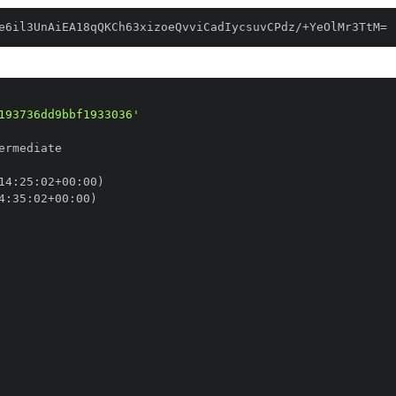
e6il3UnAiEA18qQKCh63xizoeQvviCadIycsuvCPdz/+YeOlMr3TtM=
193736dd9bbf1933036'
14
:
25
:
02+00
:
4
:
35
:
02+00
: