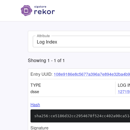
Attribute
Log Index
Showing
1
-
1
of
1
Entry UUID:
108e9186e8c5677a396a7e894e32ba4b9
TYPE
LOG I
dsse
12715
Hash
sha256:ce5186d32cc2954678f524cc402a90ca51
Signature