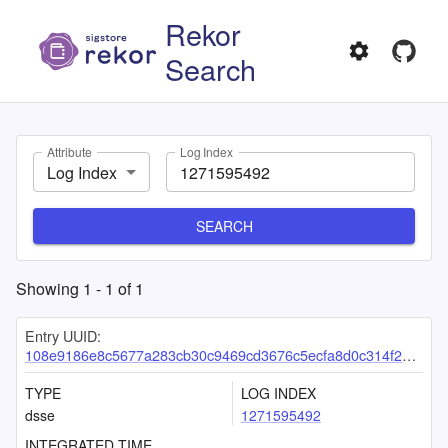
Rekor
Search
Attribute
Log Index
Log Index
SEARCH
Showing
1
-
1
of
1
Entry UUID:
108e9186e8c5677a283cb30c9469cd3676c5ecfa8d0c314f29182f2178e9cd597fda00bf91e1fb87
TYPE
LOG INDEX
dsse
1271595492
INTEGRATED TIME