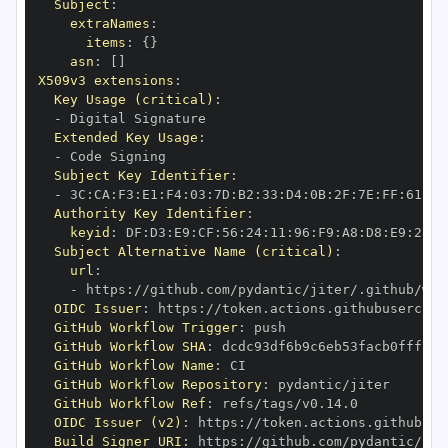
Subject
:
extraNames
:
items
:
{
}
asn
:
[
]
X509v3 extensions
:
Key Usage (critical)
:
-
Extended Key Usage
:
-
Subject Key Identifier
:
-
 3C
:
CA
:
F3
:
E1
:
F4
:
03
:
7D
:
B2
:
33
:
D4
:
0B
:
2F
:
7E
:
FF
:
61
:
07
Authority Key Identifier
:
keyid
:
 DF
:
D3
:
E9
:
CF
:
56
:
24
:
11
:
96
:
F9
:
A8
:
D8
:
E9
:
28
:
5
Subject Alternative Name (critical)
:
url
:
-
 https
:
OIDC Issuer
:
 https
:
GitHub Workflow Trigger
:
GitHub Workflow SHA
:
GitHub Workflow Name
:
GitHub Workflow Repository
:
GitHub Workflow Ref
:
OIDC Issuer (v2)
:
 https
:
Build Signer URI
:
 https
: