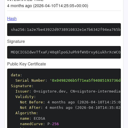
4 months ago (2026-04-10T14:25:05+00:00)
Hash
sha256:1a2e7be43922d9738910832e1e7b6342f94ea765b157
Signature
MEQCICGIdwvTfxaF/40q8lpoGJuPh9fWVDrxy6iukhrXcWCOAiA
Public Key Certificate
data
:
Serial Number
:
'0x0498206b5f71ea5f94085193736dd9b
Signature
:
Issuer
:
 O=sigstore.dev
,
 CN=sigstore
-
Validity
:
Not Before
:
 4 months ago (2026
-
04
-
10T14
:
25
:
02+0
Not After
:
 4 months ago (2026
-
04
-
10T14
:
35
:
02+00
Algorithm
:
name
:
namedCurve
:
 P
-
256