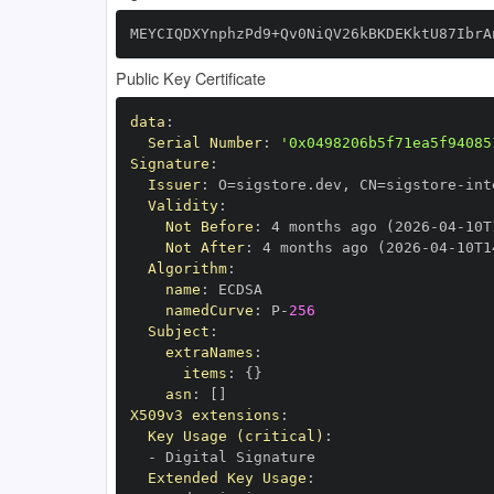
MEYCIQDXYnphzPd9+Qv0NiQV26kBKDEKktU87IbrA
Public Key Certificate
data
:
Serial Number
:
'0x0498206b5f71ea5f94085
Signature
:
Issuer
:
 O=sigstore.dev
,
 CN=sigstore
-
Validity
:
Not Before
:
 4 months ago (2026
-
04
-
10T
Not After
:
 4 months ago (2026
-
04
-
10T1
Algorithm
:
name
:
namedCurve
:
 P
-
256
Subject
:
extraNames
:
items
:
{
}
asn
:
[
]
X509v3 extensions
:
Key Usage (critical)
:
-
Extended Key Usage
: