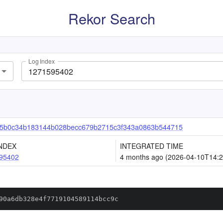
Rekor Search
Log Index
5b0c34b183144b028becc679b2715c3f343a0863b544715
NDEX
INTEGRATED TIME
95402
4 months ago (2026-04-10T14:2
90a6db328e4f7719104589114bcc9c