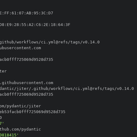
E
:
FF
:
61
:
07
:
AB
:
95
:
3C
:
D8
:
E9
:
28
:
55
:
A2
:
C6
:
2E
:
18
:
64
:
7'
0818415'