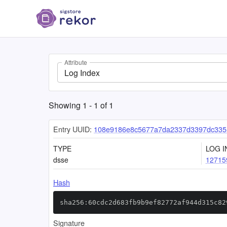
Attribute
Log Index
Showing
1
-
1
of
1
Entry UUID:
108e9186e8c5677a7da2337d3397dc335
TYPE
LOG I
dsse
12715
Hash
sha256:60cdc2d683fb9b9ef82772af944d315c82
Signature