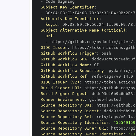
-
Subject Key Identifier
:
-
 3C
:
CA
:
F3
:
E1
:
F4
:
03
:
7D
:
B2
:
33
:
D4
:
0B
:
2F
:
7
Authority Key Identifier
:
keyid
:
 DF
:
D3
:
E9
:
CF
:
56
:
24
:
11
:
96
:
F9
:
A8
:
Subject Alternative Name (critical)
:
url
:
-
 https
:
OIDC Issuer
:
 https
:
GitHub Workflow Trigger
:
GitHub Workflow SHA
:
GitHub Workflow Name
:
GitHub Workflow Repository
:
GitHub Workflow Ref
:
OIDC Issuer (v2)
:
 https
:
Build Signer URI
:
 https
:
Build Signer Digest
:
Runner Environment
:
 github
-
Source Repository URI
:
 https
:
Source Repository Digest
:
Source Repository Ref
:
Source Repository Identifier
:
'55549159
Source Repository Owner URI
:
 https
:
Source Repository Owner Identifier
:
'11