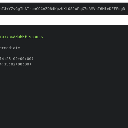
nIJ+YZvGgIhAIromCQCnZD84KpzUXfO8JuPqX7q3MVhI6MleDFFFogD
193736dd9bbf1933036'
14
:
25
:
02+00
:
4
:
35
:
02+00
: