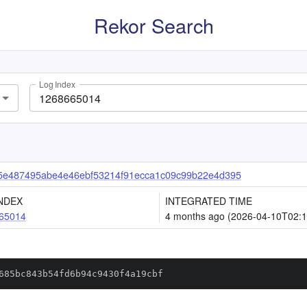
Rekor Search
Log Index
5e487495abe4e46ebf53214f91ecca1c09c99b22e4d395
NDEX
INTEGRATED TIME
65014
4 months ago (2026-04-10T02:1
685bc843b54fd6b94c9430f4a19cbf