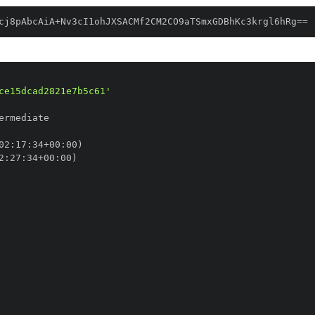
cj8pAbcAiA+Nv3cI1ohJXSACMf2CM2CO9aTSmxGDBhKc3krgl6hRg==
ce15dcad2821e7b5c61'
02
:
17
:
34+00
:
2
:
27
:
34+00
: