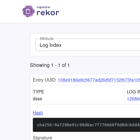
Attribute
Log Index
Showing
1
-
1
of
1
Entry UUID:
108e9186e8c5677ad26dfd7132fb73fa10
TYPE
LOG I
dsse
12686
Hash
sha256:9a7298e91c99d8ac7f776660f9d8dcbddd
Signature