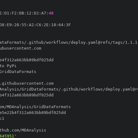
E
:
D1
:
F2
:
DB
:
12
:
D2
:
A7
:
48
D8
:
E9
:
28
:
55
:
A2
:
C6
:
2E
:
18
:
64
:
445951'