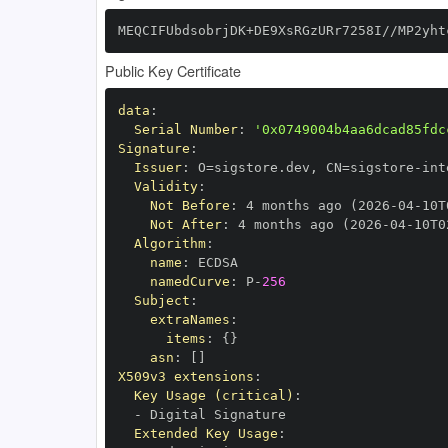
MEQCIFUbdsobrjDK+DE9XsRGzURr7258I//MP2yht
Public Key Certificate
data
:
Serial Number
:
'0x0749004b4aa6dcad85fdc
Signature
:
Issuer
:
 O=sigstore.dev
,
 CN=sigstore
-
Validity
:
Not Before
:
 4 months ago (2026
-
04
-
10T
Not After
:
 4 months ago (2026
-
04
-
10T0
Algorithm
:
name
:
namedCurve
:
 P
-
256
Subject
:
extraNames
:
items
:
{
}
asn
:
[
]
X509v3 extensions
:
Key Usage (critical)
:
-
Extended Key Usage
: