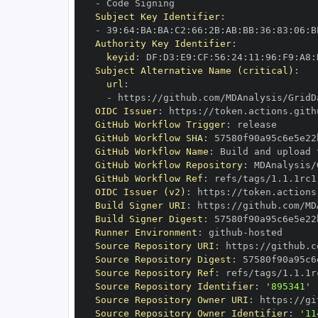
-
Subject Key Identifier
:
-
 39
:
64
:
BA
:
BA
:
C2
:
66
:
2B
:
AB
:
BB
:
36
:
83
:
06
:
B
Authority Key Identifier
:
keyid
:
 DF
:
D3
:
E9
:
CF
:
56
:
24
:
11
:
96
:
F9
:
A8
:
Subject Alternative Name (critical)
:
url
:
-
 https
:
OIDC Issuer
:
 https
:
GitHub Workflow Trigger
:
GitHub Workflow SHA
:
GitHub Workflow Name
:
GitHub Workflow Repository
:
GitHub Workflow Ref
:
OIDC Issuer (v2)
:
 https
:
Build Signer URI
:
 https
:
Build Signer Digest
:
Runner Environment
:
 github
-
Source Repository URI
:
 https
:
Source Repository Digest
:
Source Repository Ref
:
Source Repository Identifier
:
'895341'
Source Repository Owner URI
:
 https
:
Source Repository Owner Identifier
:
'11