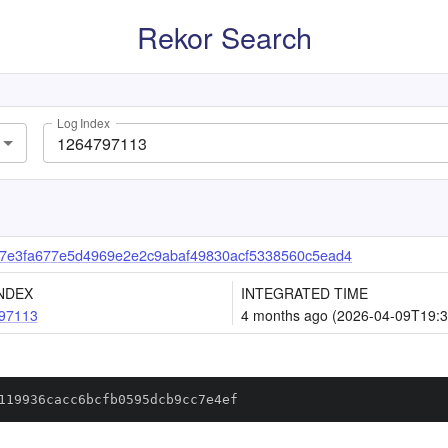
Rekor Search
Log Index
7e3fa677e5d4969e2e2c9abaf49830acf5338560c5ead4
NDEX
INTEGRATED TIME
97113
4 months ago (2026-04-09T19:3
119936cacc6bcfb0595dcb9cc7e4ef