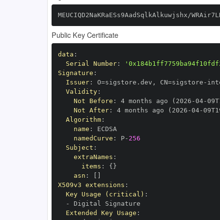
MEUCIQD2NaKRaESs9AadSqlkAlkuwjshx/WRAir7L
Public Key Certificate
data
:
Serial Number
:
'0x184b1ff7759ba94f10fdf
Signature
:
Issuer
:
 O=sigstore.dev
,
 CN=sigstore
-
Validity
:
Not Before
:
 4 months ago (2026
-
04
-
09T
Not After
:
 4 months ago (2026
-
04
-
09T1
Algorithm
:
name
:
namedCurve
:
 P
-
256
Subject
:
extraNames
:
items
:
{
}
asn
:
[
]
X509v3 extensions
:
Key Usage (critical)
:
-
Extended Key Usage
: