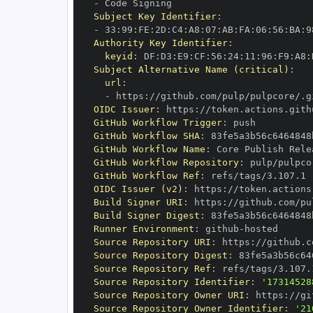
-
Subject Key Identifier
:
-
 33
:
99
:
FE
:
2D
:
C4
:
A8
:
07
:
AB
:
FA
:
06
:
56
:
BA
:
9
Authority Key Identifier
:
keyid
:
 DF
:
D3
:
E9
:
CF
:
56
:
24
:
11
:
96
:
F9
:
A8
:
Subject Alternative Name (critical)
:
url
:
-
 https
:
OIDC Issuer
:
 https
:
GitHub Workflow Trigger
:
GitHub Workflow SHA
:
GitHub Workflow Name
:
GitHub Workflow Repository
:
GitHub Workflow Ref
:
OIDC Issuer (v2)
:
 https
:
Build Signer URI
:
 https
:
Build Signer Digest
:
Runner Environment
:
 github
-
Source Repository URI
:
 https
:
Source Repository Digest
:
Source Repository Ref
:
Source Repository Identifier
:
'17314528
Source Repository Owner URI
:
 https
:
Source Repository Owner Identifier
:
'21