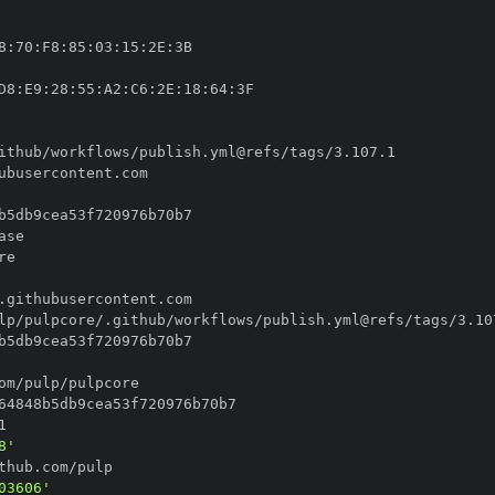
8
:
70
:
F8
:
85
:
03
:
15
:
2E
:
D8
:
E9
:
28
:
55
:
A2
:
C6
:
2E
:
18
:
64
:
8'
03606'