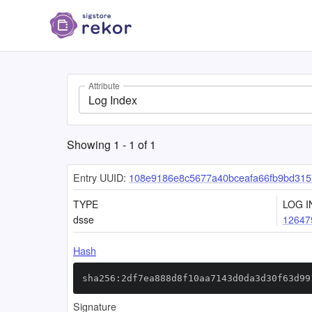
Attribute
Log Index
Showing
1
-
1
of
1
Entry UUID:
108e9186e8c5677a40bceafa66fb9bd315
TYPE
LOG I
dsse
12647
Hash
sha256:2df7ea888d8f10aa7143d0da3d30f63d99
Signature