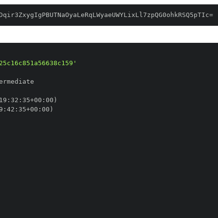
Dqir3ZxygIgPBUTNaOyaLeRqLWyaeUWYLixLl7zpQG0ohkRSQ5pTIc=
25c16c851a56638c159'
19
:
32
:
35+00
:
9
:
42
:
35+00
: