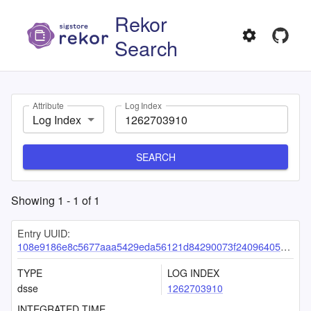
Rekor
Search
Attribute
Log Index
Log Index
SEARCH
Showing
1
-
1
of
1
Entry UUID:
108e9186e8c5677aaa5429eda56121d84290073f2409640504cad3f5c38118964ec9d208eb54ac5c
TYPE
LOG INDEX
dsse
1262703910
INTEGRATED TIME