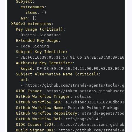
Subject
:
extraNames
:
items
:
{
}
asn
:
[
]
X509v3 extensions
:
Key Usage (critical)
:
-
Extended Key Usage
:
-
Subject Key Identifier
:
-
 7E
:
F6
:
16
:
39
:
95
:
31
:
57
:
91
:
C6
:
2A
:
BE
:
ED
:
A0
:
BA
:
E6
:
A9
Authority Key Identifier
:
keyid
:
 DF
:
D3
:
E9
:
CF
:
56
:
24
:
11
:
96
:
F9
:
A8
:
D8
:
E9
:
28
:
5
Subject Alternative Name (critical)
:
url
:
-
 https
:
//github.com/strands
-
agents/tools/.gith
OIDC Issuer
:
 https
:
GitHub Workflow Trigger
:
GitHub Workflow SHA
:
GitHub Workflow Name
:
GitHub Workflow Repository
:
 strands
-
GitHub Workflow Ref
:
OIDC Issuer (v2)
:
 https
:
Build Signer URI
:
 https
:
//github.com/strands
-
agen