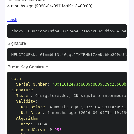
4 months ago (2026-04-09T14:09:13+00:00)
Hash
sha256:080beaac78fb4637a74b467145bc83c9dfa5843b4781
Signature
MEUCICUFkkqfGlnmbLlNblGgqt2TKMRHhlZzwNt6kbGQPsUYAiE
Public Key Certificate
data
:
Serial Number
:
'0x110f2e73b6605b0805529c25560b082
Signature
:
Issuer
:
 O=sigstore.dev
,
 CN=sigstore
-
Validity
:
Not Before
:
 4 months ago (2026
-
04
-
09T14
:
09
:
13+0
Not After
:
 4 months ago (2026
-
04
-
09T14
:
19
:
13+00
Algorithm
:
name
:
namedCurve
:
 P
-
256