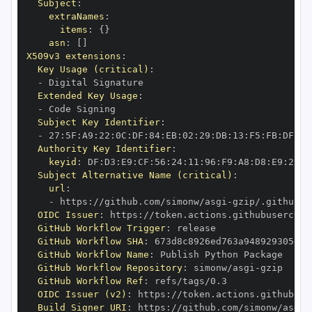
Subject
:
extraNames
:
items
:
{
}
asn
:
[
]
X509v3 extensions
:
Key Usage (critical)
:
-
Extended Key Usage
:
-
Subject Key Identifier
:
-
 27
:
5F
:
A9
:
22
:
0C
:
DF
:
84
:
EB
:
02
:
29
:
DB
:
13
:
F5
:
FB
:
DF
:
FB
Authority Key Identifier
:
keyid
:
 DF
:
D3
:
E9
:
CF
:
56
:
24
:
11
:
96
:
F9
:
A8
:
D8
:
E9
:
28
:
5
Subject Alternative Name (critical)
:
url
:
-
 https
:
//github.com/simonw/asgi
-
OIDC Issuer
:
 https
:
GitHub Workflow Trigger
:
GitHub Workflow SHA
:
GitHub Workflow Name
:
GitHub Workflow Repository
:
 simonw/asgi
-
GitHub Workflow Ref
:
OIDC Issuer (v2)
:
 https
:
Build Signer URI
:
 https
:
//github.com/simonw/asgi
-