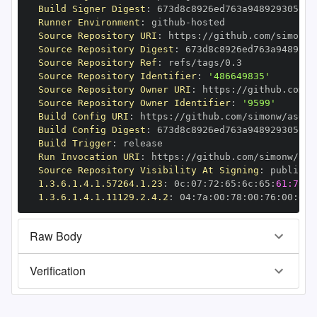
Build Signer Digest
:
Runner Environment
:
 github
-
Source Repository URI
:
 https
:
//github.com/simonw/
Source Repository Digest
:
Source Repository Ref
:
Source Repository Identifier
:
'486649835'
Source Repository Owner URI
:
 https
:
Source Repository Owner Identifier
:
'9599'
Build Config URI
:
 https
:
//github.com/simonw/asgi
-
Build Config Digest
:
Build Trigger
:
Run Invocation URI
:
 https
:
//github.com/simonw/asg
Source Repository Visibility At Signing
:
1.3.6.1.4.1.57264.1.23
:
 0c
:
07
:
72
:
65
:
6c
:
65
:
61:73:6
1.3.6.1.4.1.11129.2.4.2
:
 04
:
7a
:
00
:
78
:
00
:
76
:
00
:
dd
:
Raw Body
Verification