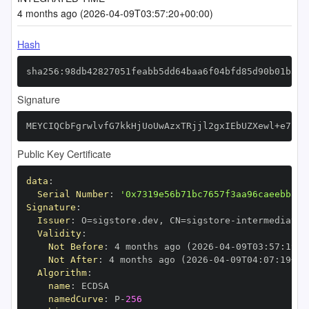
4 months ago (2026-04-09T03:57:20+00:00)
Hash
sha256:98db42827051feabb5dd64baa6f04bfd85d90b01b3f6
Signature
MEYCIQCbFgrwlvfG7kkHjUoUwAzxTRjjl2gxIEbUZXewl+e7lQI
Public Key Certificate
data
:
Serial Number
:
'0x7319e56b71bc7657f3aa96caeebba30
Signature
:
Issuer
:
 O=sigstore.dev
,
 CN=sigstore
-
Validity
:
Not Before
:
 4 months ago (2026
-
04
-
09T03
:
57
:
19+0
Not After
:
 4 months ago (2026
-
04
-
09T04
:
07
:
19+00
Algorithm
:
name
:
namedCurve
:
 P
-
256