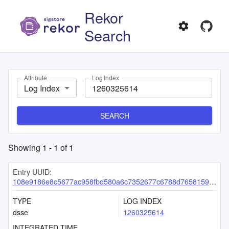
Rekor
Search
Attribute
Log Index
Log Index
SEARCH
Showing
1
-
1
of
1
Entry UUID:
108e9186e8c5677ac958fbd580a6c7352677c6788d765815919d034e66d296f68bdca19d6d2c1a44
TYPE
LOG INDEX
dsse
1260325614
INTEGRATED TIME