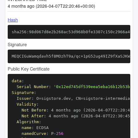
4 months ago (2026-04-07T22:20:46+00:00)
Hash
sha256:98d067d8e2b268ac53d968b0fe3307c150c2966a40c9
Signature
MEQCIGuWamqdavh5f8MOzhT9a/qc+1pG52ug49IZ9fXaSJKWAiB
Public Key Certificate
data
:
Serial Number
:
'0x12ed745df539eea5eba16b12b53bc83
Signature
:
Issuer
:
 O=sigstore.dev
,
 CN=sigstore
-
Validity
:
Not Before
:
 4 months ago (2026
-
04
-
07T22
:
20
:
45+0
Not After
:
 4 months ago (2026
-
04
-
07T22
:
30
:
45+00
Algorithm
:
name
:
namedCurve
:
 P
-
256