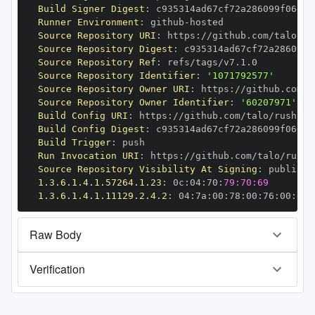
Build Signer Digest
:
Runner Environment
:
 github
-
Source Repository URI
:
 https
:
//github.com/talo/ru
Source Repository Digest
:
Source Repository Ref
:
Source Repository Identifier
:
'1071792577'
Source Repository Owner URI
:
 https
:
Source Repository Owner Identifier
:
'60207971'
Build Config URI
:
 https
:
//github.com/talo/rush
-
Build Config Digest
:
Build Trigger
:
Run Invocation URI
:
 https
:
//github.com/talo/rush
-
Source Repository Visibility At Signing
:
1.3.6.1.4.1.57264.1.23
:
 0c
:
04
:
70
:
79:70:69
1.3.6.1.4.1.11129.2.4.2
:
 04
:
7a
:
00
:
78
:
00
:
76
:
00
:
dd
:
Raw Body
Verification