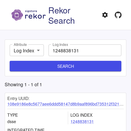
Rekor
Search
Attribute
Log Index
Log Index
SEARCH
Showing
1
-
1
of
1
Entry UUID:
108e9186e8c5677aee6ddd58147d8b9aaf896bd735312f321ec06938322e2489e433567544fed72c
TYPE
LOG INDEX
dsse
1248838131
INTEGRATED TIME