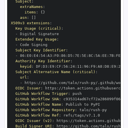
Subject
:
extraNames
:
items
:
{
}
asn
:
[
]
X509v3 extensions
:
Key Usage (critical)
:
-
Extended Key Usage
:
-
Subject Key Identifier
:
-
 86
:
E0
:
E4
:
54
:
A3
:
F0
:
86
:
D5
:
7E
:
5E
:
8C
:
5A
:
EE
:
7B
:
FE
:
D8
Authority Key Identifier
:
keyid
:
 DF
:
D3
:
E9
:
CF
:
56
:
24
:
11
:
96
:
F9
:
A8
:
D8
:
E9
:
28
:
5
Subject Alternative Name (critical)
:
url
:
-
 https
:
//github.com/talo/rush
-
OIDC Issuer
:
 https
:
GitHub Workflow Trigger
:
GitHub Workflow SHA
:
GitHub Workflow Name
:
GitHub Workflow Repository
:
 talo/rush
-
GitHub Workflow Ref
:
OIDC Issuer (v2)
:
 https
:
Build Signer URI
:
 https
:
//github.com/talo/rush
-