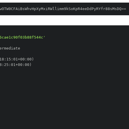
wOTW0CFAiBsWhvHpXyMxiRWllimm9kSoKpR4eeDdPyRYfr88sMsDQ==
6cae1c90f03b88f544c'
18
:
15
:
01+00
:
8
:
25
:
01+00
: