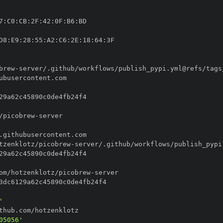
7
:
C0
:
CB
:
2F
:
42
:
0F
:
B6
:
D8
:
E9
:
28
:
55
:
A2
:
C6
:
2E
:
18
:
64
:
brew
-
/picobrew
-
tzenklotz/picobrew
-
om/hotzenklotz/picobrew
-
'
05056'