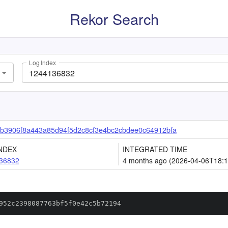
Rekor Search
Log Index
b3906f8a443a85d94f5d2c8cf3e4bc2cbdee0c64912bfa
NDEX
INTEGRATED TIME
36832
4 months ago (2026-04-06T18:1
952c2398087763bf5f0e42c5b72194