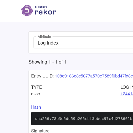
Attribute
Log Index
Showing
1
-
1
of
1
Entry UUID:
108e9186e8c5677a570e7589f0bd47fd8e
TYPE
LOG I
dsse
12441
Hash
sha256:78e3e5de59a265cbf3ebcc97c4d278601b
Signature