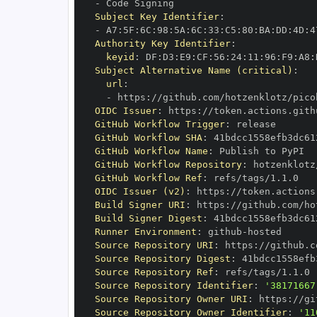
-
Subject Key Identifier
:
-
 A7
:
5F
:
6C
:
98
:
5A
:
6C
:
33
:
C5
:
80
:
BA
:
DD
:
4D
:
4
Authority Key Identifier
:
keyid
:
 DF
:
D3
:
E9
:
CF
:
56
:
24
:
11
:
96
:
F9
:
A8
:
Subject Alternative Name (critical)
:
url
:
-
 https
:
//github.com/hotzenklotz/pico
OIDC Issuer
:
 https
:
GitHub Workflow Trigger
:
GitHub Workflow SHA
:
GitHub Workflow Name
:
GitHub Workflow Repository
:
 hotzenklotz
GitHub Workflow Ref
:
OIDC Issuer (v2)
:
 https
:
Build Signer URI
:
 https
:
//github.com/ho
Build Signer Digest
:
Runner Environment
:
 github
-
Source Repository URI
:
 https
:
//github.c
Source Repository Digest
:
Source Repository Ref
:
Source Repository Identifier
:
'38171667
Source Repository Owner URI
:
 https
:
Source Repository Owner Identifier
:
'11