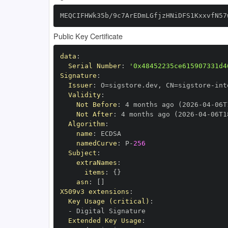
MEQCIFHWk35b/9c7ArEDmLGfjzHNiDFS1KxxvfN57
Public Key Certificate
data
:
Serial Number
:
'0x48452235ce615907331d4
Signature
:
Issuer
:
 O=sigstore.dev
,
 CN=sigstore
-
Validity
:
Not Before
:
 4 months ago (2026
-
04
-
06T
Not After
:
 4 months ago (2026
-
04
-
06T1
Algorithm
:
name
:
namedCurve
:
 P
-
256
Subject
:
extraNames
:
items
:
{
}
asn
:
[
]
X509v3 extensions
:
Key Usage (critical)
:
-
Extended Key Usage
: