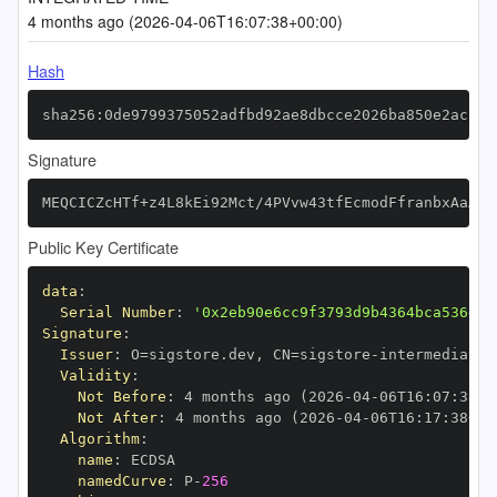
4 months ago (2026-04-06T16:07:38+00:00)
Hash
sha256:0de9799375052adfbd92ae8dbcce2026ba850e2aca78
Signature
MEQCICZcHTf+z4L8kEi92Mct/4PVvw43tfEcmodFfranbxAaAiB
Public Key Certificate
data
:
Serial Number
:
'0x2eb90e6cc9f3793d9b4364bca536d36
Signature
:
Issuer
:
 O=sigstore.dev
,
 CN=sigstore
-
Validity
:
Not Before
:
 4 months ago (2026
-
04
-
06T16
:
07
:
38+0
Not After
:
 4 months ago (2026
-
04
-
06T16
:
17
:
38+00
Algorithm
:
name
:
namedCurve
:
 P
-
256