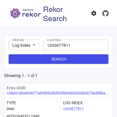
Rekor
Search
Attribute
Log Index
Log Index
SEARCH
Showing
1
-
1
of
1
Entry UUID:
108e9186e8c5677af09b503b5f0df4e060e502b0b73ed56bac63f01ce9d71ac88b414af09691bdc5
TYPE
LOG INDEX
dsse
1243677811
INTEGRATED TIME