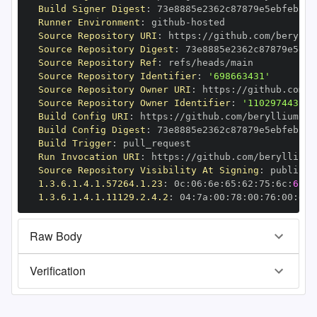
Build Signer Digest
:
Runner Environment
:
 github
-
Source Repository URI
:
 https
:
Source Repository Digest
:
Source Repository Ref
:
Source Repository Identifier
:
'698663431'
Source Repository Owner URI
:
 https
:
Source Repository Owner Identifier
:
'110297443'
Build Config URI
:
 https
:
Build Config Digest
:
Build Trigger
:
Run Invocation URI
:
 https
:
Source Repository Visibility At Signing
:
1.3.6.1.4.1.57264.1.23
:
 0c
:
06
:
6e
:
65
:
62
:
75
:
6c
:
61
1.3.6.1.4.1.11129.2.4.2
:
 04
:
7a
:
00
:
78
:
00
:
76
:
00
:
dd
:
Raw Body
Verification