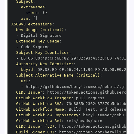
Subject
:
extraNames
:
items
:
{
}
asn
:
[
]
X509v3 extensions
:
Key Usage (critical)
:
-
Extended Key Usage
:
-
Subject Key Identifier
:
-
 E6
:
06
:
80
:
4D
:
CF
:
6B
:
82
:
29
:
B2
:
93
:
A3
:
2B
:
ED
:
7A
:
31
:
5F
Authority Key Identifier
:
keyid
:
 DF
:
D3
:
E9
:
CF
:
56
:
24
:
11
:
96
:
F9
:
A8
:
D8
:
E9
:
28
:
5
Subject Alternative Name (critical)
:
url
:
-
 https
:
OIDC Issuer
:
 https
:
GitHub Workflow Trigger
:
GitHub Workflow SHA
:
GitHub Workflow Name
:
 Build
,
 Test
,
GitHub Workflow Repository
:
GitHub Workflow Ref
:
OIDC Issuer (v2)
:
 https
:
Build Signer URI
:
 https
: