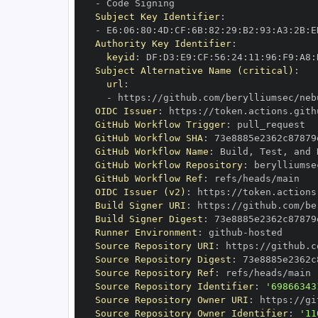
-
Subject Key Identifier
:
-
 E6
:
06
:
80
:
4D
:
CF
:
6B
:
82
:
29
:
B2
:
93
:
A3
:
2B
:
E
Authority Key Identifier
:
keyid
:
 DF
:
D3
:
E9
:
CF
:
56
:
24
:
11
:
96
:
F9
:
A8
:
Subject Alternative Name (critical)
:
url
:
-
 https
:
OIDC Issuer
:
 https
:
GitHub Workflow Trigger
:
GitHub Workflow SHA
:
GitHub Workflow Name
:
 Build
,
 Test
,
GitHub Workflow Repository
:
GitHub Workflow Ref
:
OIDC Issuer (v2)
:
 https
:
Build Signer URI
:
 https
:
Build Signer Digest
:
Runner Environment
:
 github
-
Source Repository URI
:
 https
:
Source Repository Digest
:
Source Repository Ref
:
Source Repository Identifier
:
'69866343
Source Repository Owner URI
:
 https
:
Source Repository Owner Identifier
:
'11