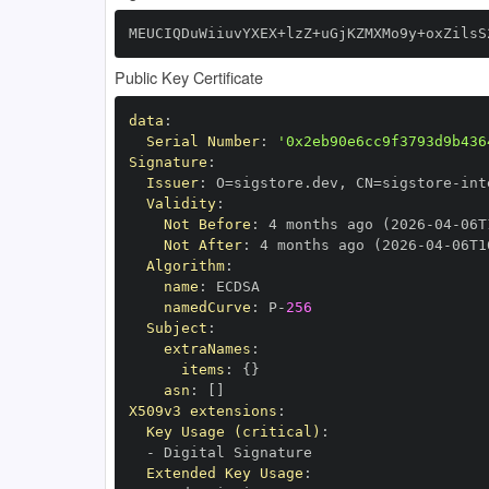
MEUCIQDuWiiuvYXEX+lzZ+uGjKZMXMo9y+oxZilsS
Public Key Certificate
data
:
Serial Number
:
'0x2eb90e6cc9f3793d9b436
Signature
:
Issuer
:
 O=sigstore.dev
,
 CN=sigstore
-
Validity
:
Not Before
:
 4 months ago (2026
-
04
-
06T
Not After
:
 4 months ago (2026
-
04
-
06T1
Algorithm
:
name
:
namedCurve
:
 P
-
256
Subject
:
extraNames
:
items
:
{
}
asn
:
[
]
X509v3 extensions
:
Key Usage (critical)
:
-
Extended Key Usage
: