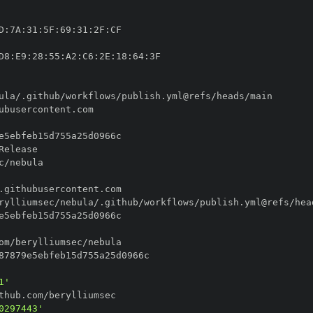
D
:
7A
:
31
:
5F
:
69
:
31
:
2F
:
D8
:
E9
:
28
:
55
:
A2
:
C6
:
2E
:
18
:
64
:
1'
0297443'