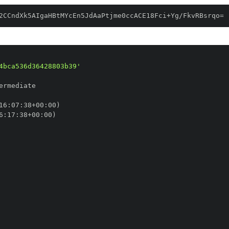
2CCndXk5AIgaHBtMYcEn5JdAaPtjme0ccACE18Fci+Yg/FkvRBsrqo=
4bca536d36428803b39'
16
:
07
:
38+00
:
6
:
17
:
38+00
: