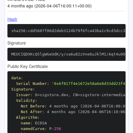
4 months ago (2026-04-06T16:00:11+00:00)
Hash
sha256:cdd5607f06d2deb3124b79f6fca43ba1c9cd3dcc373e
Signature
MEUCIQDXKcQ5lgWGeUdK/y/va6u82zVne6uJklMI/Aqt4uOO7AI
Public Key Certificate
data
:
Serial Number
:
'0x6f817f4e1672e58a6e8d33dd23f4250
Signature
:
Issuer
:
 O=sigstore.dev
,
 CN=sigstore
-
Validity
:
Not Before
:
 4 months ago (2026
-
04
-
06T16
:
00
:
06+0
Not After
:
 4 months ago (2026
-
04
-
06T16
:
10
:
06+00
Algorithm
:
name
:
namedCurve
:
 P
-
256