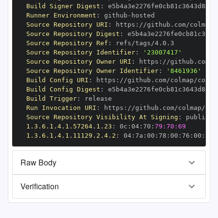
Build Signer Digest
:
Runner Environment
:
 github
-
Source Repository URI
:
 https
:
Source Repository Digest
:
Source Repository Ref
:
Source Repository Identifier
:
'23007417'
Source Repository Owner URI
:
 https
:
Source Repository Owner Identifier
:
'8461936'
Build Config URI
:
 https
:
//github.com/colmap/colma
Build Config Digest
:
Build Trigger
:
Run Invocation URI
:
 https
:
Source Repository Visibility At Signing
:
1.3.6.1.4.1.57264.1.23
:
 0c
:
04
:
70
:
79:70:69
1.3.6.1.4.1.11129.2.4.2
:
 04
:
7a
:
00
:
78
:
00
:
76
:
00
:
dd
:
Raw Body
Verification