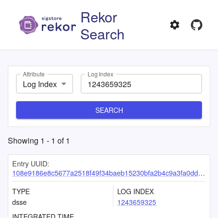
Rekor
Search
Attribute
Log Index
Log Index
SEARCH
Showing
1
-
1
of
1
Entry UUID:
108e9186e8c5677a2518f49f34baeb15230bfa2b4c9a3fa0dd44f028104d9bc9958082ad5ca79a9d
TYPE
LOG INDEX
dsse
1243659325
INTEGRATED TIME