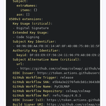
Subject
:
extraNames
:
items
:
{
}
asn
:
[
]
X509v3 extensions
:
Key Usage (critical)
:
-
Extended Key Usage
:
-
Subject Key Identifier
:
-
 60
:
96
:
DB
:
AA
:
FB
:
3C
:
14
:
AF
:
8F
:
4D
:
0B
:
75
:
80
:
1E
:
5F
:
B0
Authority Key Identifier
:
keyid
:
 DF
:
D3
:
E9
:
CF
:
56
:
24
:
11
:
96
:
F9
:
A8
:
D8
:
E9
:
28
:
5
Subject Alternative Name (critical)
:
url
:
-
 https
:
//github.com/colmap/colmap/.github/work
OIDC Issuer
:
 https
:
GitHub Workflow Trigger
:
GitHub Workflow SHA
:
GitHub Workflow Name
:
GitHub Workflow Repository
:
GitHub Workflow Ref
:
OIDC Issuer (v2)
:
 https
:
Build Signer URI
:
 https
:
//github.com/colmap/colma