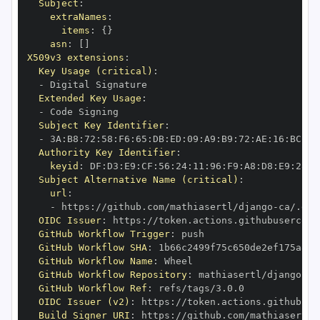
Subject
:
extraNames
:
items
:
{
}
asn
:
[
]
X509v3 extensions
:
Key Usage (critical)
:
-
Extended Key Usage
:
-
Subject Key Identifier
:
-
 3A
:
B8
:
72
:
58
:
F6
:
65
:
DB
:
ED
:
09
:
A9
:
B9
:
72
:
AE
:
16
:
BC
:
8B
Authority Key Identifier
:
keyid
:
 DF
:
D3
:
E9
:
CF
:
56
:
24
:
11
:
96
:
F9
:
A8
:
D8
:
E9
:
28
:
5
Subject Alternative Name (critical)
:
url
:
-
 https
:
//github.com/mathiasertl/django
-
OIDC Issuer
:
 https
:
GitHub Workflow Trigger
:
GitHub Workflow SHA
:
GitHub Workflow Name
:
GitHub Workflow Repository
:
 mathiasertl/django
-
GitHub Workflow Ref
:
OIDC Issuer (v2)
:
 https
:
Build Signer URI
:
 https
:
//github.com/mathiasertl/