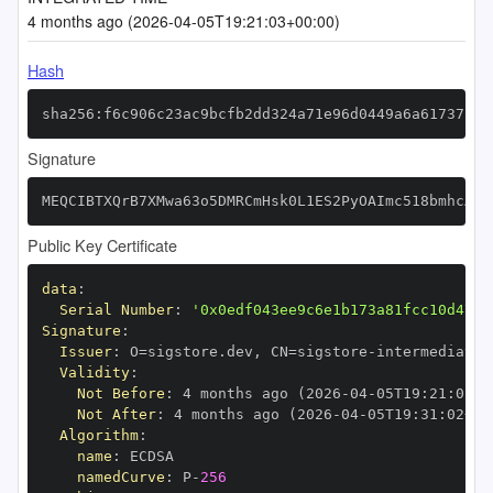
4 months ago (2026-04-05T19:21:03+00:00)
Hash
sha256:f6c906c23ac9bcfb2dd324a71e96d0449a6a61737f57
Signature
MEQCIBTXQrB7XMwa63o5DMRCmHsk0L1ES2PyOAImc518bmhcAiB
Public Key Certificate
data
:
Serial Number
:
'0x0edf043ee9c6e1b173a81fcc10d4760
Signature
:
Issuer
:
 O=sigstore.dev
,
 CN=sigstore
-
Validity
:
Not Before
:
 4 months ago (2026
-
04
-
05T19
:
21
:
02+0
Not After
:
 4 months ago (2026
-
04
-
05T19
:
31
:
02+00
Algorithm
:
name
:
namedCurve
:
 P
-
256