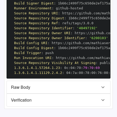
Build Signer Digest
:
Runner Environment
:
 github
-
Source Repository URI
:
 https
:
//github.com/mathias
Source Repository Digest
:
Source Repository Ref
:
Source Repository Identifier
:
'48497192'
Source Repository Owner URI
:
 https
:
Source Repository Owner Identifier
:
'6200103'
Build Config URI
:
 https
:
//github.com/mathiasertl/
Build Config Digest
:
Build Trigger
:
Run Invocation URI
:
 https
:
//github.com/mathiasert
Source Repository Visibility At Signing
:
1.3.6.1.4.1.57264.1.23
:
 0c
:
04
:
70
:
79:70:69
1.3.6.1.4.1.11129.2.4.2
:
 04
:
7a
:
00
:
78
:
00
:
76
:
00
:
dd
:
Raw Body
Verification