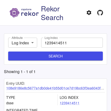
Rekor
Search
Attribute
Log Index
Log Index
SEARCH
Showing
1
-
1
of
1
Entry UUID:
108e9186e8c5677a1db0de41b55d01ce7d19bc63f3ea6043f598ed1c253c2865f6449d5a5f20241b
TYPE
LOG INDEX
dsse
1239414511
INTEGRATED TIME