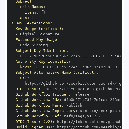
Subject
:
extraNames
:
items
:
{
}
asn
:
[
]
X509v3 extensions
:
Key Usage (critical)
:
-
Extended Key Usage
:
-
Subject Key Identifier
:
-
 F0
:
32
:
9D
:
70
:
5F
:
3C
:
66
:
F2
:
A5
:
E1
:
BB
:
D2
:
FF
:
73
:
A7
:
58
Authority Key Identifier
:
keyid
:
 DF
:
D3
:
E9
:
CF
:
56
:
24
:
11
:
96
:
F9
:
A8
:
D8
:
E9
:
28
:
5
Subject Alternative Name (critical)
:
url
:
-
 https
:
//github.com/seerbio/seer
-
pas
-
OIDC Issuer
:
 https
:
GitHub Workflow Trigger
:
GitHub Workflow SHA
:
GitHub Workflow Name
:
GitHub Workflow Repository
:
 seerbio/seer
-
pas
-
GitHub Workflow Ref
:
OIDC Issuer (v2)
:
 https
:
Build Signer URI
:
 https
:
//github.com/seerbio/seer