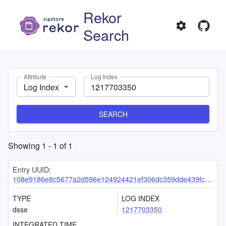
Rekor
Search
Attribute
Log Index
Log Index
SEARCH
Showing
1
-
1
of
1
Entry UUID:
108e9186e8c5677a2d596e124924421ef306dc359dde439fc65064b47861c209981781c365266b2c
TYPE
LOG INDEX
dsse
1217703350
INTEGRATED TIME