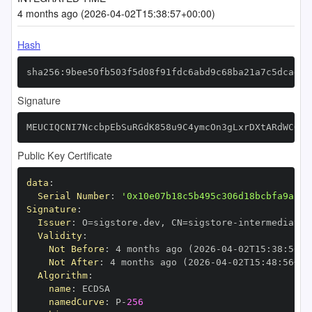
4 months ago (2026-04-02T15:38:57+00:00)
Hash
sha256:9bee50fb503f5d08f91fdc6abd9c68ba21a7c5dcadd2
Signature
MEUCIQCNI7NccbpEbSuRGdK858u9C4ymcOn3gLxrDXtARdWCOQI
Public Key Certificate
data
:
Serial Number
:
'0x10e07b18c5b495c306d18bcbfa9a1ca
Signature
:
Issuer
:
 O=sigstore.dev
,
 CN=sigstore
-
Validity
:
Not Before
:
 4 months ago (2026
-
04
-
02T15
:
38
:
56+0
Not After
:
 4 months ago (2026
-
04
-
02T15
:
48
:
56+00
Algorithm
:
name
:
namedCurve
:
 P
-
256