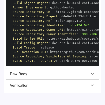
Build Signer Digest
:
Runner Environment
:
 github
-
Source Repository URI
:
 https
:
//github.com/seerbio
Source Repository Digest
:
Source Repository Ref
:
Source Repository Identifier
:
'757124162'
Source Repository Owner URI
:
 https
:
Source Repository Owner Identifier
:
'38052286'
Build Config URI
:
 https
:
//github.com/seerbio/seer
Build Config Digest
:
Build Trigger
:
Run Invocation URI
:
 https
:
//github.com/seerbio/se
Source Repository Visibility At Signing
:
1.3.6.1.4.1.11129.2.4.2
:
 04
:
7b
:
00
:
79
:
00
:
77
:
00
:
dd
:
Raw Body
Verification