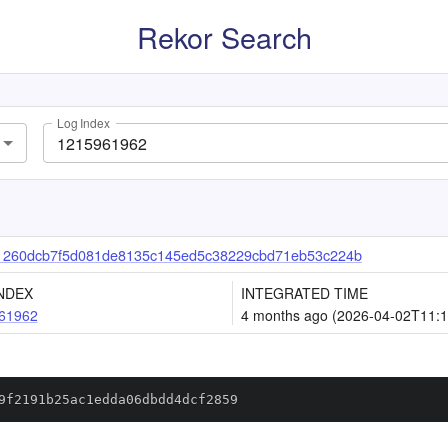
Rekor Search
Log Index
1260dcb7f5d081de8135c145ed5c38229cbd71eb53c224b
NDEX
INTEGRATED TIME
61962
4 months ago (2026-04-02T11:1
9f2191b25ac1edda06dbdd4dcf2859