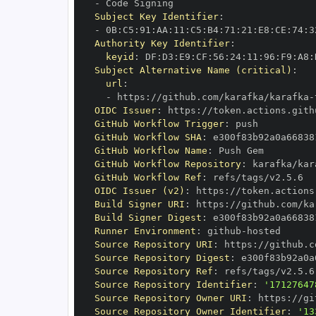
-
Subject Key Identifier
:
-
 0B
:
C5
:
91
:
AA
:
11
:
C5
:
B4
:
71
:
21
:
E8
:
CE
:
74
:
3
Authority Key Identifier
:
keyid
:
 DF
:
D3
:
E9
:
CF
:
56
:
24
:
11
:
96
:
F9
:
A8
:
Subject Alternative Name (critical)
:
url
:
-
 https
:
//github.com/karafka/karafka
-
OIDC Issuer
:
 https
:
GitHub Workflow Trigger
:
GitHub Workflow SHA
:
GitHub Workflow Name
:
GitHub Workflow Repository
:
 karafka/kar
GitHub Workflow Ref
:
OIDC Issuer (v2)
:
 https
:
Build Signer URI
:
 https
:
//github.com/ka
Build Signer Digest
:
Runner Environment
:
 github
-
Source Repository URI
:
 https
:
//github.c
Source Repository Digest
:
Source Repository Ref
:
Source Repository Identifier
:
'17127647
Source Repository Owner URI
:
 https
:
Source Repository Owner Identifier
:
'13