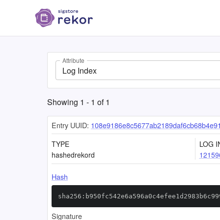
Attribute
Log Index
Showing
1
-
1
of
1
Entry UUID:
108e9186e8c5677ab2189daf6cb68b4e9
TYPE
LOG I
hashedrekord
12159
Hash
sha256:b950fc542e6a596a0c4efee1d2983b6c99
Signature