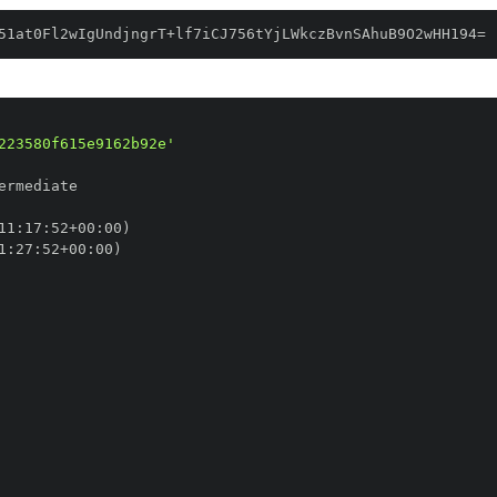
51at0Fl2wIgUndjngrT+lf7iCJ756tYjLWkczBvnSAhuB9O2wHH194=
223580f615e9162b92e'
11
:
17
:
52+00
:
1
:
27
:
52+00
: