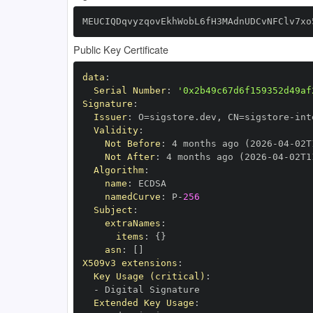
MEUCIQDqvyzqovEkhWobL6fH3MAdnUDCvNFClv7xo
Public Key Certificate
data
:
Serial Number
:
'0x2b49c67d6f159352d49af
Signature
:
Issuer
:
 O=sigstore.dev
,
 CN=sigstore
-
Validity
:
Not Before
:
 4 months ago (2026
-
04
-
02T
Not After
:
 4 months ago (2026
-
04
-
02T1
Algorithm
:
name
:
namedCurve
:
 P
-
256
Subject
:
extraNames
:
items
:
{
}
asn
:
[
]
X509v3 extensions
:
Key Usage (critical)
:
-
Extended Key Usage
: