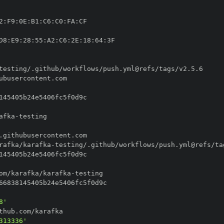
2
:
F9
:
0E
:
B1
:
C6
:
C0
:
FA
:
D8
:
E9
:
28
:
55
:
A2
:
C6
:
2E
:
18
:
64
:
afka
-
rafka/karafka
-
om/karafka/karafka
-
8'
313336'