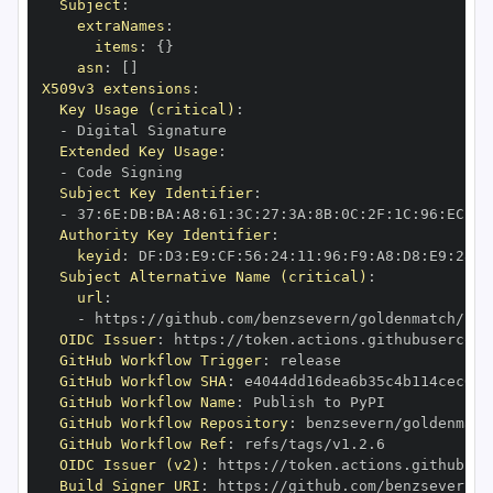
Subject
:
extraNames
:
items
:
{
}
asn
:
[
]
X509v3 extensions
:
Key Usage (critical)
:
-
Extended Key Usage
:
-
Subject Key Identifier
:
-
 37
:
6E
:
DB
:
BA
:
A8
:
61
:
3C
:
27
:
3A
:
8B
:
0C
:
2F
:
1C
:
96
:
EC
:
A5
Authority Key Identifier
:
keyid
:
 DF
:
D3
:
E9
:
CF
:
56
:
24
:
11
:
96
:
F9
:
A8
:
D8
:
E9
:
28
:
5
Subject Alternative Name (critical)
:
url
:
-
 https
:
OIDC Issuer
:
 https
:
GitHub Workflow Trigger
:
GitHub Workflow SHA
:
GitHub Workflow Name
:
GitHub Workflow Repository
:
GitHub Workflow Ref
:
OIDC Issuer (v2)
:
 https
:
Build Signer URI
:
 https
: