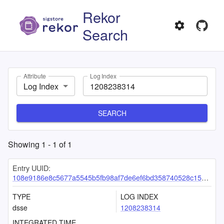
Rekor
Search
Attribute
Log Index
Log Index
SEARCH
Showing
1
-
1
of
1
Entry UUID:
108e9186e8c5677a5545b5fb98af7de6ef6bd358740528c15555878d3edb9bb32c80fd86927bb34c
TYPE
LOG INDEX
dsse
1208238314
INTEGRATED TIME