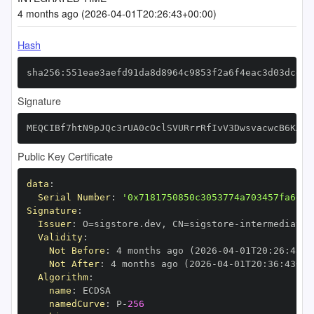
4 months ago (2026-04-01T20:26:43+00:00)
Hash
sha256:551eae3aefd91da8d8964c9853f2a6f4eac3d03dcd19
Signature
MEQCIBf7htN9pJQc3rUA0cOclSVURrrRfIvV3DwsvacwcB6KAiA
Public Key Certificate
data
:
Serial Number
:
'0x7181750850c3053774a703457fa6e7e
Signature
:
Issuer
:
 O=sigstore.dev
,
 CN=sigstore
-
Validity
:
Not Before
:
 4 months ago (2026
-
04
-
01T20
:
26
:
43+0
Not After
:
 4 months ago (2026
-
04
-
01T20
:
36
:
43+00
Algorithm
:
name
:
namedCurve
:
 P
-
256