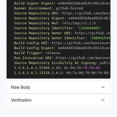
Build Signer Digest
:
Runner Environment
:
 github
-
Source Repository URI
:
 https
:
Source Repository Digest
:
Source Repository Ref
:
Source Repository Identifier
:
'1183640892'
Source Repository Owner URI
:
 https
:
Source Repository Owner Identifier
:
'198941534'
Build Config URI
:
 https
:
Build Config Digest
:
Build Trigger
:
Run Invocation URI
:
 https
:
Source Repository Visibility At Signing
:
1.3.6.1.4.1.57264.1.23
:
 0c
:
04
:
70
:
79:70:69
1.3.6.1.4.1.11129.2.4.2
:
 04
:
7a
:
00
:
78
:
00
:
76
:
00
:
dd
:
Raw Body
Verification