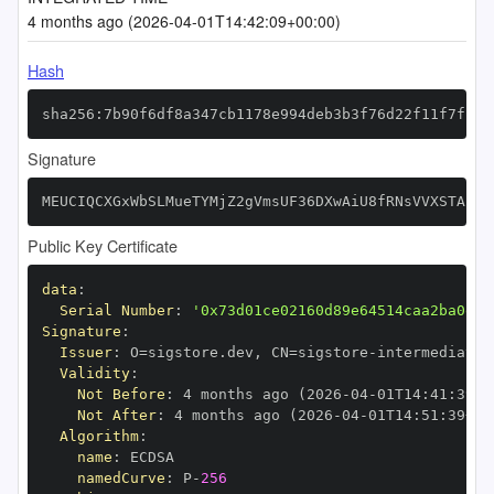
4 months ago (2026-04-01T14:42:09+00:00)
Hash
sha256:7b90f6df8a347cb1178e994deb3b3f76d22f11f7f143
Signature
MEUCIQCXGxWbSLMueTYMjZ2gVmsUF36DXwAiU8fRNsVVXSTAzAI
Public Key Certificate
data
:
Serial Number
:
'0x73d01ce02160d89e64514caa2ba0e2d
Signature
:
Issuer
:
 O=sigstore.dev
,
 CN=sigstore
-
Validity
:
Not Before
:
 4 months ago (2026
-
04
-
01T14
:
41
:
39+0
Not After
:
 4 months ago (2026
-
04
-
01T14
:
51
:
39+00
Algorithm
:
name
:
namedCurve
:
 P
-
256