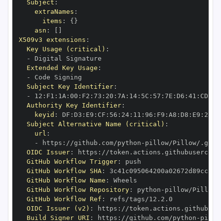
Subject
:
extraNames
:
items
:
{
}
asn
:
[
]
X509v3 extensions
:
Key Usage (critical)
:
-
Extended Key Usage
:
-
Subject Key Identifier
:
-
 12
:
F1
:
1A
:
00
:
F2
:
73
:
20
:
7A
:
14
:
5C
:
57
:
7E
:
D6
:
41
:
CD
:
C7
Authority Key Identifier
:
keyid
:
 DF
:
D3
:
E9
:
CF
:
56
:
24
:
11
:
96
:
F9
:
A8
:
D8
:
E9
:
28
:
5
Subject Alternative Name (critical)
:
url
:
-
 https
:
//github.com/python
-
OIDC Issuer
:
 https
:
GitHub Workflow Trigger
:
GitHub Workflow SHA
:
GitHub Workflow Name
:
GitHub Workflow Repository
:
 python
-
GitHub Workflow Ref
:
OIDC Issuer (v2)
:
 https
:
Build Signer URI
:
 https
:
//github.com/python
-