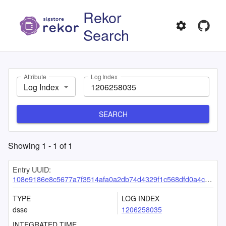
Rekor
Search
Attribute
Log Index
Log Index
SEARCH
Showing
1
-
1
of
1
Entry UUID:
108e9186e8c5677a7f3514afa0a2db74d4329f1c568dfd0a4c2249a60eeb9e0eaa853c5fdab6b6cc
TYPE
LOG INDEX
dsse
1206258035
INTEGRATED TIME